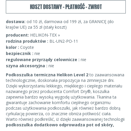
KOSZT DOSTAWY - PŁATNOŚĆ - ZWROT
dostawa:
od 10 zł, darmowa od 199 zł, za GRANICĘ (do
krajów UE) za 55 zł (stały koszt)
producent:
HELIKON-TEX »
rodzina produktów :
BL-UN2-PO-11
kolor :
Coyote
bezpiecznik :
nie
regulowane przyrządy celownicze :
nie
szyna akcesoryjna :
nie
Podkoszulka termiczna Helikon Level 2
to zaawansowana
technologicznie, doskonała propozycja na zimniejsze dni.
Dzięki wykorzystaniu lekkiego, miękkiego i ciepłego materiału
nazwanego przez producenta Comfort Dry®, koszulka
zapewnia bardzo wysoką wygodę użytkowania. Tkanina ta
gwarantuje zachowanie komfortu cieplnego organizmu
podczas użytkowania podkoszulki, jak również bardzo dobrą
cyrkulację powierza, co znacznie obniża potliwość ciała.
Warto również podkreślić, iż dzięki zaawansowanej technologii
podkoszulka dodatkowo odprowadza pot od skóry,
pozostawiając ją suchą
, co jest niestandardowym