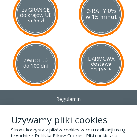
za GRANICĘ
e-RATY 0%
do krajów UE
w 15 minut
za 55 zł
DARMOWA
ZWROT aż
dostawa
do 100 dni
od 199 zł
Regulamin
Dostawa - Płatność - Zwrot
Polityka prywatności i pliki cookies
Używamy pliki cookies
Blog
Strona korzysta z plików cookies w celu realizacji usług
i zgodnie z Polityką Plików Cookies. Pliki cookies są