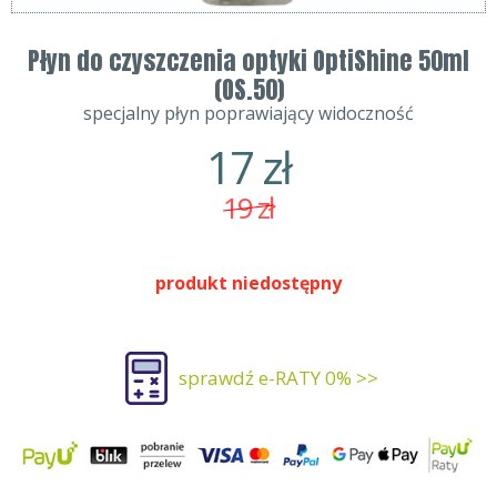
Płyn do czyszczenia optyki OptiShine 50ml
(OS.50)
specjalny płyn poprawiający widoczność
17
zł
19
zł
produkt niedostępny
sprawdź e-RATY 0% >>