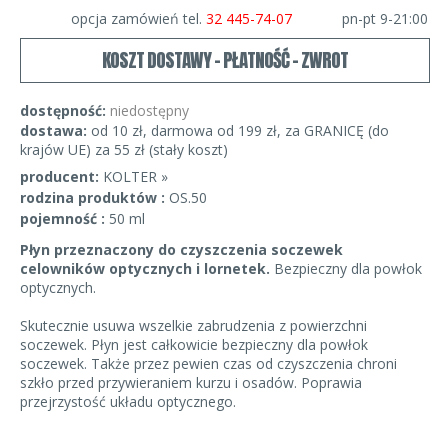
opcja zamówień tel.
32 445-74-07
pn-pt 9-21:00
KOSZT DOSTAWY - PŁATNOŚĆ - ZWROT
dostępność:
niedostępny
dostawa:
od 10 zł, darmowa od 199 zł, za GRANICĘ (do
krajów UE) za 55 zł (stały koszt)
producent:
KOLTER »
rodzina produktów :
OS.50
pojemność :
50 ml
Płyn przeznaczony do czyszczenia soczewek
celowników optycznych i lornetek.
Bezpieczny dla powłok
optycznych.
Skutecznie usuwa wszelkie zabrudzenia z powierzchni
soczewek. Płyn jest całkowicie bezpieczny dla powłok
soczewek. Także przez pewien czas od czyszczenia chroni
szkło przed przywieraniem kurzu i osadów. Poprawia
przejrzystość układu optycznego.
Poręczna, niewielka butelka zmieści się w przyborniku,