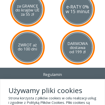
za GRANICĘ
e-RATY 0%
do krajów UE
w 15 minut
za 55 zł
DARMOWA
ZWROT aż
dostawa
do 100 dni
od 199 zł
Regulamin
Dostawa - Płatność - Zwrot
Polityka prywatności i pliki cookies
Używamy pliki cookies
Blog
Strona korzysta z plików cookies w celu realizacji usług
i zgodnie z Polityką Plików Cookies. Pliki cookies są