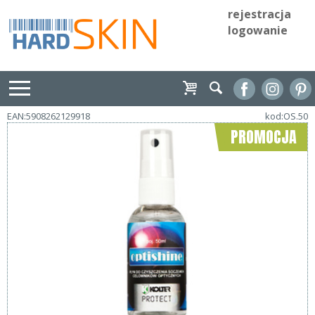
rejestracja
logowanie
EAN:5908262129918
kod:OS.50
PROMOCJA