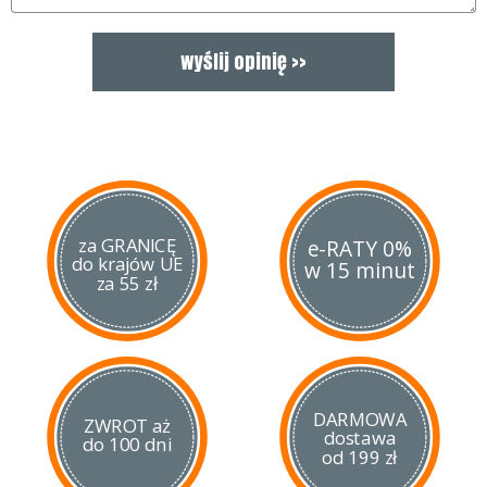
kaliber: .68 (17,2 mm )
waga: 1350 g
pojemność magazynka: 8
zasilanie: kapsuła CO2 12g
długość: 279 mm
wysokość: 203 mm
system: półautomatyczny (semi auto)
bezpiecznik dwustronny
zasięg skuteczny: 18 m
zasięg maksymalny: 45 m
energia początkowa: 16 jouli
za GRANICĘ
e-RATY 0%
do krajów UE
ilość strzałów możliwych z jednej kapsuły: 8
w 15 minut
za 55 zł
prędkośc początkowa: 100 m/s
szyna akcesoryjna 22 mm
DARMOWA
ZWROT aż
dostawa
do 100 dni
od 199 zł