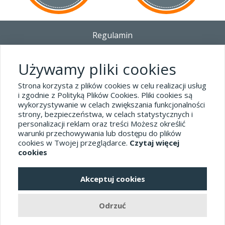
Regulamin
Dostawa - Płatność - Zwrot
Polityka prywatności i pliki cookies
Używamy pliki cookies
Blog
Strona korzysta z plików cookies w celu realizacji usług
i zgodnie z Polityką Plików Cookies. Pliki cookies są
wykorzystywanie w celach zwiększania funkcjonalności
Dane kontaktowe
strony, bezpieczeństwa, w celach statystycznych i
tel.32 445-74-07
personalizacji reklam oraz treści Możesz określić
warunki przechowywania lub dostępu do plików
sklep@hard-skin.pl
cookies w Twojej przeglądarce.
Czytaj więcej
cookies
Realizacja: KM7.pl
Akceptuj cookies
pełna wersja sklepu
Odrzuć