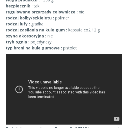
bezpiecznik :
tak
regulowane przyrządy celownicze :
nie
rodzaj kolby/szkieletu :
polimer
rodzaj lufy :
gładka
rodzaj zasilania na kule gum :
kapsuła co2 12 g
szyna akcesoryjna :
nie
tryb ognia :
pojedynczy
typ broni na kule gumowe :
pistolet