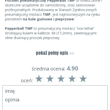
Pistolet pneumatyczny PepperBall TMP
to nowoczesne i
skuteczne urządzenie do samoobrony, oraz zastosowań
profesjonalnych. Produkowany w Stanach Zjednoczonych
pneumatyczny miotacz
TMP
, jest najmocniejszym na rynku
pistoletem
na kule gumowe i pieprzowe
!
Pepperball TMP
to pneumatyczny miotacz "non lethal"
strzelający kulami w kalibrze .68 (17,2mm), zawierającymi
silnie drażniący proszek pieprzowy.
Kule w momencie uderzenia w cel rozpryskują się i uwalniają
czynnik rażący - pyłowy roztwór syntetycznego, bardzo
pokaż pełny opis
>>
ostrego pieprzu PAVA. Drażniący pył błyskawicznie przedostaje
się do dróg oddechowych i oczu, powodując silne
podrażnienie błon śluzowych oraz duszności, uniemożliwiające
4.90
średnia ocena:
jakiekolwiek dalsze działania.
oceń:
Kule wystrzeliwane są z bardzo dużą energią, bliską 16 Jouli,
zapewnia to celny zasięg w granicach 18 m, dzięki czemu
urządzenie skutecznie obezwładnia napastnika na dużej,
bezpiecznej dla nas odległości.
Dane techniczne: