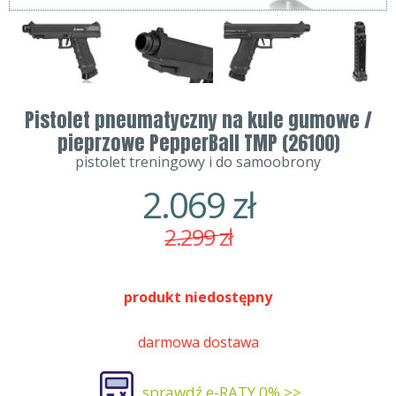
Pistolet pneumatyczny na kule gumowe /
pieprzowe PepperBall TMP (26100)
pistolet treningowy i do samoobrony
2.069
zł
2.299
zł
produkt niedostępny
darmowa dostawa
sprawdź e-RATY 0% >>