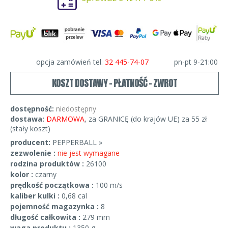
opcja zamówień tel.
32 445-74-07
pn-pt 9-21:00
KOSZT DOSTAWY - PŁATNOŚĆ - ZWROT
dostępność:
niedostępny
dostawa:
DARMOWA
, za GRANICĘ (do krajów UE) za 55 zł
(stały koszt)
producent:
PEPPERBALL »
zezwolenie :
nie jest wymagane
rodzina produktów :
26100
kolor :
czarny
prędkość początkowa :
100 m/s
kaliber kulki :
0,68 cal
pojemność magazynka :
8
długość całkowita :
279 mm
waga produktu :
1350 g