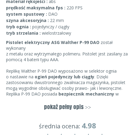
materiał rękojeści :
abs
prędkość maksymalna fps :
220 FPS
system spustowy :
DAO
szyna akcesoryjna :
22 mm
tryb ognia :
pojedynczy / ciągły
tryb strzelania :
wielostrzałowy
Pistolet elektryczny ASG Walther P-99 DAO
został
wykonany
z metalu oraz wytrzymałego polimeru. Pistolet jest zasilany za
pomocą 4 baterii typu AAA.
Replikę Walther P-99 DAO wyposażono w selektor ognia
o nastawie na
ogień pojedynczy lub ciągły
. Dzięki
zastosowaniu dwustronnego zwalniacza magazynka, pistolet
mogą wygodnie obsługiwać osoby prawo- jak i leworęczne.
Replika P-99 DAO posiada
bezpiecznik mechaniczny
w
chwycie, strzał można oddać dopiero po wciśnięciu
bezpiecznika. Duża szybkostrzelność i celność powodują, że
pokaż pełny opis
>>
pistolet świetnie nadaje się do dynamicznych rozgrywek na
niewielkim dystansie. Na zamek oraz okładziny chwytu
4.98
2
5
0
naniesiono
oryginalne oznaczenia producenta
: niemieckiej
4.98
średnia ocena:
firmy Walther.