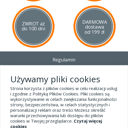
DARMOWA
ZWROT aż
dostawa
do 100 dni
od 199 zł
Regulamin
Dostawa - Płatność - Zwrot
Polityka prywatności i pliki cookies
Używamy pliki cookies
Blog
Strona korzysta z plików cookies w celu realizacji usług
i zgodnie z Polityką Plików Cookies. Pliki cookies są
wykorzystywanie w celach zwiększania funkcjonalności
Dane kontaktowe
strony, bezpieczeństwa, w celach statystycznych i
tel.32 445-74-07
personalizacji reklam oraz treści Możesz określić
warunki przechowywania lub dostępu do plików
sklep@hard-skin.pl
cookies w Twojej przeglądarce.
Czytaj więcej
cookies