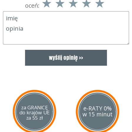
oceń:
za GRANICĘ
e-RATY 0%
do krajów UE
w 15 minut
za 55 zł