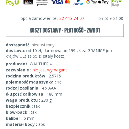
opcja zamówień tel.
32 445-74-07
pn-pt 9-21:00
KOSZT DOSTAWY - PŁATNOŚĆ - ZWROT
dostępność:
niedostępny
dostawa:
od 10 zł, darmowa od 199 zł, za GRANICĘ (do
krajów UE) za 55 zł (stały koszt)
producent:
WALTHER »
zezwolenie :
nie jest wymagane
rodzina produktów :
2.5715
pojemność magazynka :
16
rodzaj zasilania :
4 x AAA
długość całkowita :
180 mm
waga produktu :
280 g
bezpiecznik :
tak
blow-back :
tak
kaliber :
6 mm
materiał body :
abs