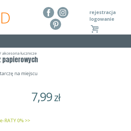
RD
rejestracja
logowanie
/
akcesoria łucznicze
z papierowych
arczę na miejscu
7,99
zł
 e-RATY 0% >>