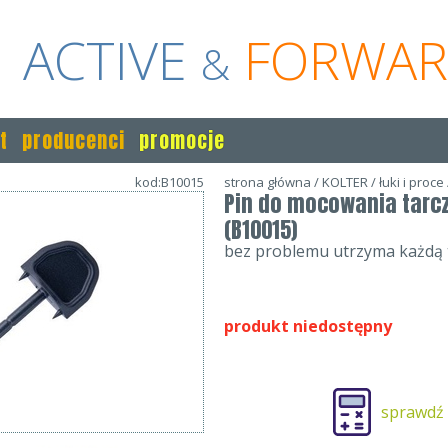
ACTIVE
FORWA
&
t
producenci
promocje
kod:B10015
strona główna
/
KOLTER
/
łuki i proce
Pin do mocowania tarc
(B10015)
bez problemu utrzyma każdą t
produkt niedostępny
sprawdź