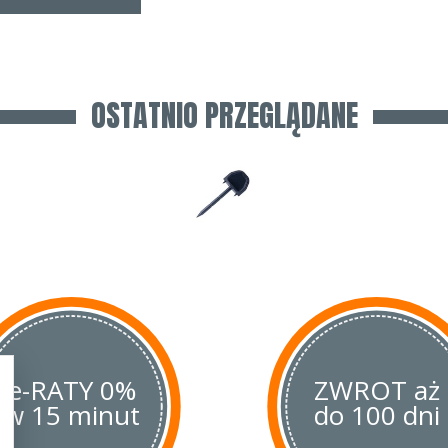
OSTATNIO PRZEGLĄDANE
e-RATY 0%
ZWROT aż
w 15 minut
do 100 dni