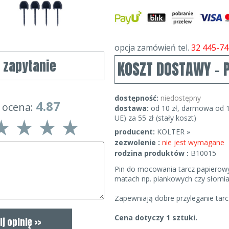
opcja zamówień tel.
32 445-74
j zapytanie
KOSZT DOSTAWY - 
dostępność:
niedostępny
4.87
 ocena:
dostawa:
od 10 zł, darmowa od 1
UE) za 55 zł (stały koszt)
producent:
KOLTER »
zezwolenie :
nie jest wymagane
rodzina produktów :
B10015
Pin do mocowania tarcz papierowy
matach np. piankowych czy słomia
Zapewniają dobre przyleganie tarc
Cena dotyczy 1 sztuki.