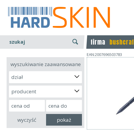
firma
bushcraf
szukaj
EAN:2007696503783
wyszukiwanie zaawansowane
dział
producent