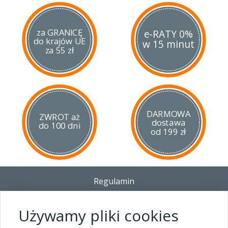
za GRANICĘ
e-RATY 0%
do krajów UE
w 15 minut
za 55 zł
DARMOWA
ZWROT aż
dostawa
do 100 dni
od 199 zł
Regulamin
Dostawa - Płatność - Zwrot
Polityka prywatności i pliki cookies
Używamy pliki cookies
Blog