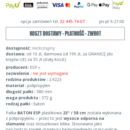
opcja zamówień tel.
32 445-74-07
pn-pt 9-21:00
KOSZT DOSTAWY - PŁATNOŚĆ - ZWROT
dostępność:
niedostępny
dostawa:
od 10 zł, darmowa od 199 zł, za GRANICĘ (do
krajów UE) za 55 zł (stały koszt)
producent:
ESP »
zezwolenie :
nie jest wymagane
rodzina produktów :
2.9223
materiał :
polipropylen
długość pałki :
580 mm
waga produktu :
372 g
rodzaj pałki :
baton
Pałka
BATON ESP
plastikowa
23" / 58 cm
została wykonana
z polipropylenu – przez to jest
wysoce odporna na
złamanie
oraz stosunkowo lekka. Stosowana jako
najczęstszy środek przymusu bezpośredniego przez policje,