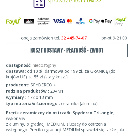
sprawdź e-RATY 0% >>
opcja zamówień tel.
32 445-74-07
pn-pt 9-21:00
KOSZT DOSTAWY - PŁATNOŚĆ - ZWROT
dostępność:
niedostępny
dostawa:
od 10 zł, darmowa od 199 zł, za GRANICĘ (do
krajów UE) za 55 zł (stały koszt)
producent:
SPYDERCO »
rodzina produktów :
204M1
wymiary :
178 x 13 mm
typ materiału ściernego :
ceramika (alumina)
Pręcik ceramiczny do ostrzałki Spyderco Tri-angle,
wykonany
z aluminy, o gradacji MEDIUM, służący do ostrzenia
wstępnego. Pręcik o gradacji MEDIUM sprawdzi się także jako