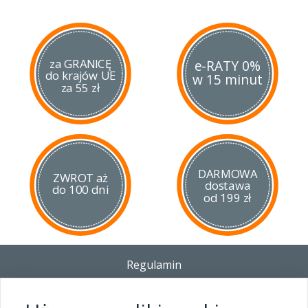
za GRANICĘ
e-RATY 0%
do krajów UE
w 15 minut
za 55 zł
DARMOWA
ZWROT aż
dostawa
do 100 dni
od 199 zł
Regulamin
Dostawa - Płatność - Zwrot
Polityka prywatności i pliki cookies