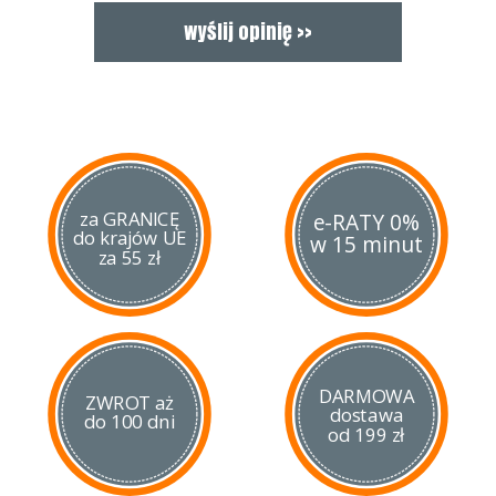
jej zalety z pewnością docenią również myśliwi i wędkarze.
za GRANICĘ
e-RATY 0%
do krajów UE
w 15 minut
za 55 zł
DARMOWA
ZWROT aż
dostawa
do 100 dni
od 199 zł