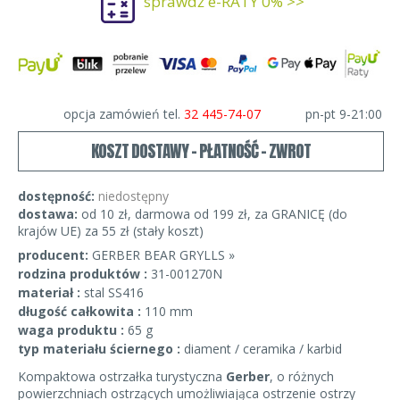
sprawdź e-RATY 0% >>
opcja zamówień tel.
32 445-74-07
pn-pt 9-21:00
KOSZT DOSTAWY - PŁATNOŚĆ - ZWROT
dostępność:
niedostępny
dostawa:
od 10 zł, darmowa od 199 zł, za GRANICĘ (do
krajów UE) za 55 zł (stały koszt)
producent:
GERBER BEAR GRYLLS »
rodzina produktów :
31-001270N
materiał :
stal SS416
długość całkowita :
110 mm
waga produktu :
65 g
typ materiału ściernego :
diament / ceramika / karbid
Kompaktowa ostrzałka turystyczna
Gerber
, o różnych
powierzchniach ostrzących umożliwiająca ostrzenie ostrzy