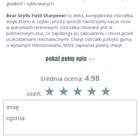
gładkich i ząbkowanych.
Bear Grylls Field Sharpener
to lekka, kompaktowa ostrzałka,
dzięki której w szybki i prosty sposób naostrzymy nasze noże
w warunkach terenowych. Ostrzałka chowana jest w
polimerowym etui, co zapobiega jej zabrudzeniu i chroni przed
uszkodzeniami mechanicznymi. Chwyt ostrzałki pokryto gumą
o wyraźnym teksturowaniu, które zapewnia pewny chwyt
nawet kiedy nasze dłonie są mokre lub zmarznięte.
pokaż pełny opis
>>
Ostrzałka Bear Grylls posiada łącznie aż 4 zróżnicowane
powierzchnie ostrzące.
Dwa okrągłe pręciki diamentowe
(dwie grubości) służą do ostrzenia ząbkowanej części głowni.
4.98
średnia ocena:
Do ostrzenia ostrzy gładkich służą
dwie mini ostrzałki typu
oceń:
V
o stałym, wymuszonym kącie ostrzenia. Ostrzałka karbidowa
(węglik wapnia) służy do wstępnego ostrzenia, natomiast
ostrzałka ceramiczna pełni rolę typowo wykończającą,
polegającą na wypolerowaniu ostrza.
Bear Grylls Field Sharpener to obowiązkowy element
wyposażenia każdego miłośnika survivalu, bushcraftu, jednak