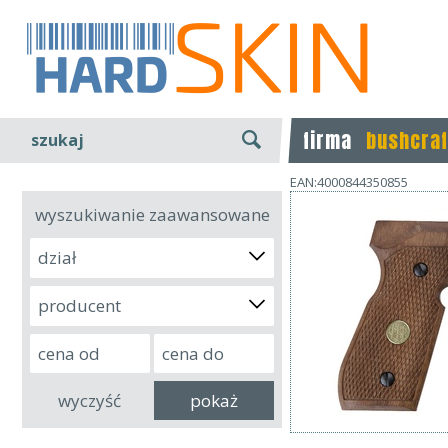
firma
bushcraf
szukaj
EAN:4000844350855
wyszukiwanie zaawansowane
dział
producent