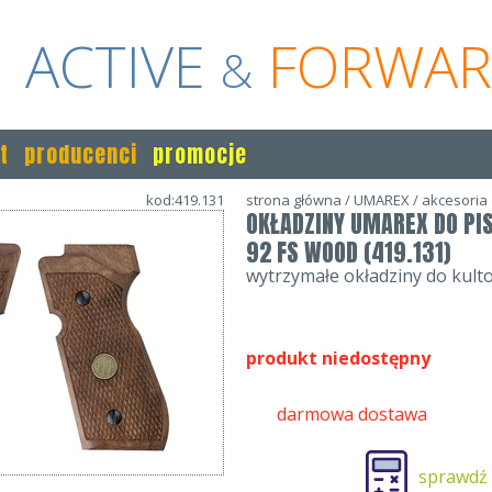
ACTIVE
FORWA
&
t
producenci
promocje
kod:419.131
strona główna
/
UMAREX
/
akcesoria
OKŁADZINY UMAREX DO PI
92 FS WOOD (419.131)
wytrzymałe okładziny do kult
produkt niedostępny
darmowa dostawa
sprawdź