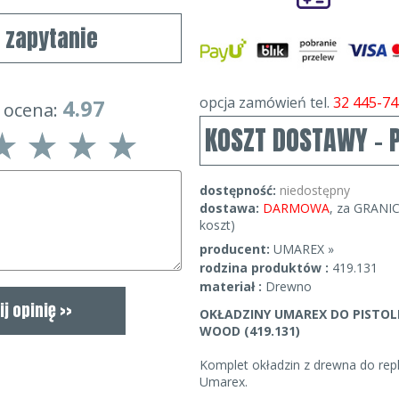
j zapytanie
opcja zamówień tel.
32 445-74
4.97
 ocena:
KOSZT DOSTAWY - 
dostępność:
niedostępny
dostawa:
DARMOWA
, za GRANIC
koszt)
producent:
UMAREX »
rodzina produktów :
419.131
materiał :
Drewno
OKŁADZINY UMAREX DO PISTOL
WOOD (419.131)
Komplet okładzin z drewna do repli
Umarex.