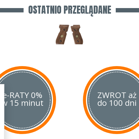
OSTATNIO PRZEGLĄDANE
e-RATY 0%
ZWROT aż
w 15 minut
do 100 dni