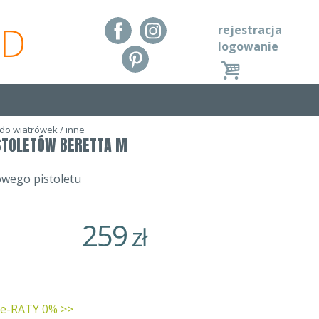
RD
rejestracja
logowanie
 do wiatrówek
/
inne
STOLETÓW BERETTA M
owego pistoletu
259
zł
 e-RATY 0% >>