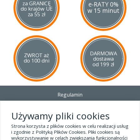
za GRANICĘ
e-RATY 0%
do krajów UE
w 15 minut
za 55 zł
DARMOWA
ZWROT aż
dostawa
do 100 dni
od 199 zł
Regulamin
Dostawa - Płatność - Zwrot
Polityka prywatności i pliki cookies
Używamy pliki cookies
Blog
Strona korzysta z plików cookies w celu realizacji usług
i zgodnie z Polityką Plików Cookies. Pliki cookies są
wykorzystywanie w celach zwiększania funkcjonalności
Dane kontaktowe