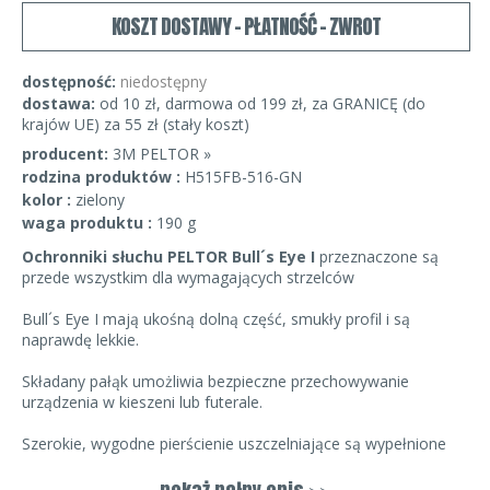
KOSZT DOSTAWY - PŁATNOŚĆ - ZWROT
dostępność:
niedostępny
dostawa:
od 10 zł, darmowa od 199 zł, za GRANICĘ (do
krajów UE) za 55 zł (stały koszt)
producent:
3M PELTOR »
rodzina produktów :
H515FB-516-GN
kolor :
zielony
waga produktu :
190 g
Ochronniki słuchu PELTOR Bull´s Eye I
przeznaczone są
przede wszystkim dla wymagających strzelców
Bull´s Eye I mają ukośną dolną część, smukły profil i są
naprawdę lekkie.
Składany pałąk umożliwia bezpieczne przechowywanie
urządzenia w kieszeni lub futerale.
Szerokie, wygodne pierścienie uszczelniające są wypełnione
połączeniem płynu i gąbki, co przekłada się na niewielki nacisk,
zapewniając maksymalną wygodę nawet w czasie