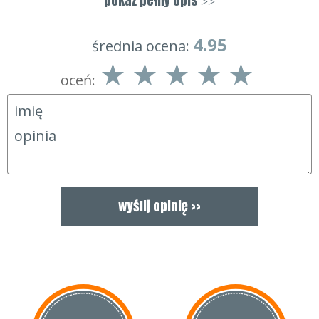
pokaż pełny opis
>>
długotrwałego użytkowania oraz umożliwia optymalne
dopasowanie.
4.95
średnia ocena:
Przeznaczone do użytku w warunkach wysokiego
poziomu hałasu (94-105dB)
oceń: