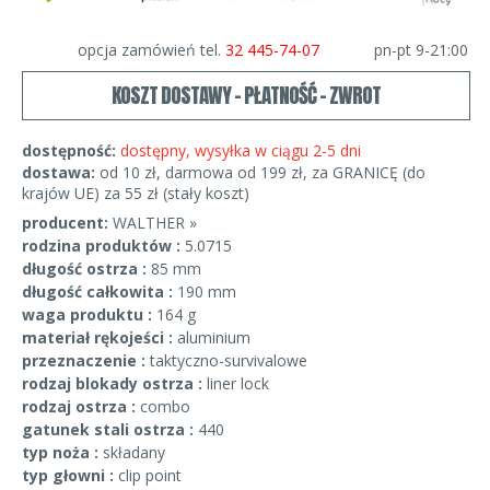
opcja zamówień tel.
32 445-74-07
pn-pt 9-21:00
KOSZT DOSTAWY - PŁATNOŚĆ - ZWROT
dostępność:
dostępny, wysyłka w ciągu 2-5 dni
dostawa:
od 10 zł, darmowa od 199 zł, za GRANICĘ (do
krajów UE) za 55 zł (stały koszt)
producent:
WALTHER »
rodzina produktów :
5.0715
długość ostrza :
85 mm
długość całkowita :
190 mm
waga produktu :
164 g
materiał rękojeści :
aluminium
przeznaczenie :
taktyczno-survivalowe
rodzaj blokady ostrza :
liner lock
rodzaj ostrza :
combo
gatunek stali ostrza :
440
typ noża :
składany
typ głowni :
clip point