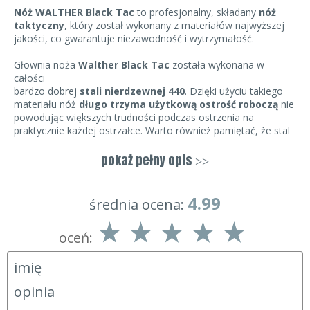
Nóż WALTHER Black Tac
to profesjonalny, składany
nóż
taktyczny
, który został wykonany z materiałów najwyższej
jakości, co gwarantuje niezawodność i wytrzymałość.
Głownia noża
Walther Black Tac
została wykonana w
całości
bardzo dobrej
stali nierdzewnej 440
. Dzięki użyciu takiego
materiału nóż
długo trzyma użytkową ostrość roboczą
nie
powodując większych trudności podczas ostrzenia na
praktycznie każdej ostrzałce. Warto również pamiętać, że stal
ta jest praktycznie całkowicie
odporna na korozję
podczas
normalnego użytkowania. Jest to bardzo ważne zwłaszcza
pokaż pełny opis
>>
w nożu taktycznym, który nie zawsze może zostać umyty
i wyczyszczony po użyciu.
4.99
średnia ocena:
Głownia posiada bardzo praktyczny i użytkowy kształt
clip
point
. Dodatkowo ostrze zostało podzielone na dwie
oceń:
części:
ząbkowaną i gładką
(plain). Takie zestawienie
zdecydowanie poszerza spektrum zastosowań, ponieważ
umożliwia cięcie szerszej gamy produktów i materiałów.
Częścią z ząbkami bez problemu przetniemy wszelkie
materiały włókniste, liny, sznurki czy ubrania. Część gładka
będzie wykorzystywana podczas codziennej pracy do zwykłych