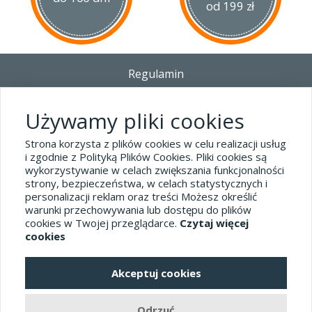
od 199 zł
Regulamin
Dostawa - Płatność - Zwrot
Polityka prywatności i pliki cookies
Używamy pliki cookies
Blog
Strona korzysta z plików cookies w celu realizacji usług
i zgodnie z Polityką Plików Cookies. Pliki cookies są
wykorzystywanie w celach zwiększania funkcjonalności
Dane kontaktowe
strony, bezpieczeństwa, w celach statystycznych i
tel.32 445-74-07
personalizacji reklam oraz treści Możesz określić
warunki przechowywania lub dostępu do plików
sklep@hard-skin.pl
cookies w Twojej przeglądarce.
Czytaj więcej
cookies
Realizacja: KM7.pl
Akceptuj cookies
pełna wersja sklepu
Odrzuć