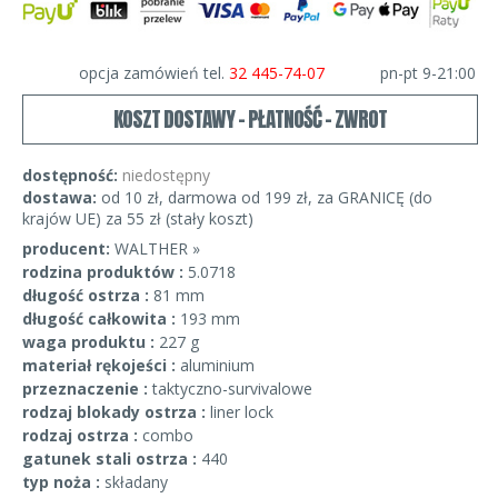
opcja zamówień tel.
32 445-74-07
pn-pt 9-21:00
KOSZT DOSTAWY - PŁATNOŚĆ - ZWROT
dostępność:
niedostępny
dostawa:
od 10 zł, darmowa od 199 zł, za GRANICĘ (do
krajów UE) za 55 zł (stały koszt)
producent:
WALTHER »
rodzina produktów :
5.0718
długość ostrza :
81 mm
długość całkowita :
193 mm
waga produktu :
227 g
materiał rękojeści :
aluminium
przeznaczenie :
taktyczno-survivalowe
rodzaj blokady ostrza :
liner lock
rodzaj ostrza :
combo
gatunek stali ostrza :
440
typ noża :
składany