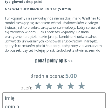
typ głowni :
drop point
Nóż WALTHER Black Multi Tac (5.0718)
Funkcjonalny i niezawodny nóż niemieckiej marki
Walther
to
model cieszący się uznaniem wśród użytkowników z całego
świata. Jest to produkt taktyczno-survivalowy, który sprawdzi
się zarówno w domu, jak i podczas wyprawy. Posiada
praktyczne narzędzia, takie jak np. kombinerki uniwersalne,
uchwyt do uniwersalnych końcówek śrubokrętów i narzędzi,
sporych rozmiarów płaski śrubokręt połączony z otwieraczem
do puszek, czy też kolejny płaski śrubokręt z otwieraczem do
butelek. Zestaw obejmuje aż dziewięć wymiennych bitów, a
także pochwę z cordury.
pokaż pełny opis
>>
Głownia noża wykonana jest
z wysokiej klasy stali
nierdzewnej,
która odznacza się ponadprzeciętną
5.00
średnia ocena:
wytrzymałością oraz odpornością na uszkodzenia. Ostrze
combo, czyli
częściowo ząbkowane
, zwiększa uniwersalność
oceń:
produktu. Można go stosować zarówno do przygotowywania
posiłków, jak i różnego typu prac. Na uwagę zasługuje również
tzw.
fałszywe ostrze.
Gwarantuje ono wysoką przebijalność,
co może być przydatne podczas wykonywania wielu czynności.
Produkt posiada blokadę
liner lock
. Rękojeść noża