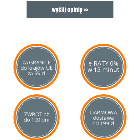
za GRANICĘ
e-RATY 0%
do krajów UE
w 15 minut
za 55 zł
DARMOWA
ZWROT aż
dostawa
do 100 dni
od 199 zł