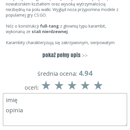
nowatorskim kształtem oraz wysoką wytrzymałością
niezbędną na polu walki. Wygląd noża przypomina modele z
popularnej gry CS:GO.
Nóż o konstrukcji
full-tang
z głownią typu karambit,
wykonaną ze
stali nierdzewnej
.
Karambity charakteryzują się zakrzywionym, sierpowatym
ostrzem
Warncliff
oraz
kółkiem na palec
, zapewniającym
pewny chwyt. Kółko na palec może posłużyć również jako
pokaż pełny opis
>>
otwór na linkę lub rzemień, zabezpieczającą nóż przed
zgubieniem.
4.94
średnia ocena:
Do rękojeści stalowymi śrubami przykręcono okładziny z
wytrzymałego
kompozytu szklano-epoksydowego G10
.
oceń:
Dzięki ergonomicznemu profilowi i
antypoślizgowej
fakturze
rękojeść zapewnia dobrą kontrolę nad nożem
nawet wówczas, gdy dłoń jest mokra lub zabrudzona.
Profil
rękojeści
ukształtowano w taki sposób, aby chronić palce
przed przypadkowym ześlizgnięciem się na ostrze.
W komplecie z nożem znajduje się
nylonowa pochwa
, którą
można zamocować do pasa.