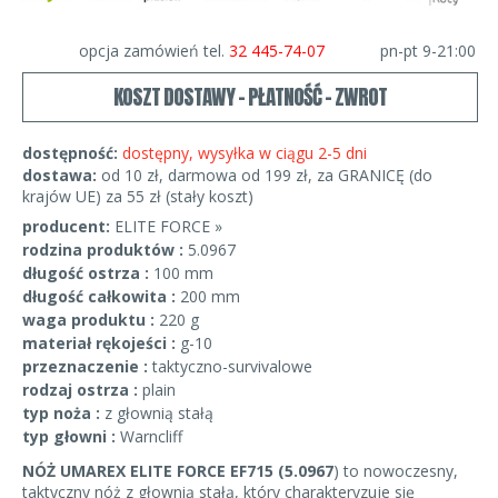
opcja zamówień tel.
32 445-74-07
pn-pt 9-21:00
KOSZT DOSTAWY - PŁATNOŚĆ - ZWROT
dostępność:
dostępny, wysyłka w ciągu 2-5 dni
dostawa:
od 10 zł, darmowa od 199 zł, za GRANICĘ (do
krajów UE) za 55 zł (stały koszt)
producent:
ELITE FORCE »
rodzina produktów :
5.0967
długość ostrza :
100 mm
długość całkowita :
200 mm
waga produktu :
220 g
materiał rękojeści :
g-10
przeznaczenie :
taktyczno-survivalowe
rodzaj ostrza :
plain
typ noża :
z głownią stałą
typ głowni :
Warncliff
NÓŻ UMAREX ELITE FORCE EF715 (5.0967
) to nowoczesny,
taktyczny nóż z głownią stałą, który charakteryzuje się