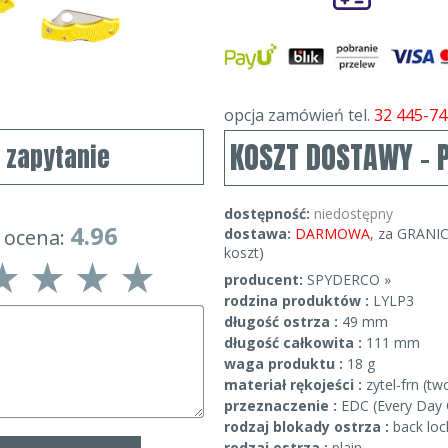
opcja zamówień tel.
32 445-74
KOSZT DOSTAWY - 
j zapytanie
dostępność:
niedostępny
4.96
 ocena:
dostawa:
DARMOWA
, za GRANIC
koszt)
producent:
SPYDERCO »
rodzina produktów :
LYLP3
długość ostrza :
49 mm
długość całkowita :
111 mm
waga produktu :
18 g
materiał rękojeści :
zytel-frn (t
przeznaczenie :
EDC (Every Day 
rodzaj blokady ostrza :
back loc
rodzaj ostrza :
plain