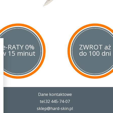
e-RATY 0%
ZWROT aż
w 15 minut
do 100 dni
Dane kontaktowe
tel.32 445-74-07
sklep@hard-skin.pl