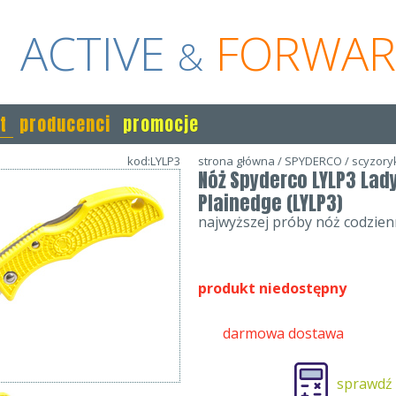
ACTIVE
FORWA
&
t
producenci
promocje
kod:LYLP3
strona główna
/
SPYDERCO
/
scyzoryk
Nóż Spyderco LYLP3 Lady
Plainedge (LYLP3)
najwyższej próby nóż codzie
produkt niedostępny
darmowa dostawa
sprawdź