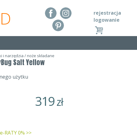
RD
rejestracja
logowanie
i i narzędzia
/
noże składane
Bug Salt Yellow
nnego użytku
319
zł
 e-RATY 0% >>