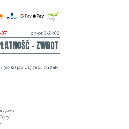
-07
pn-pt 9-21:00
PŁATNOŚĆ - ZWROT
Ę (do krajów UE) za 55 zł (stały
worzywo)
Carry)
k