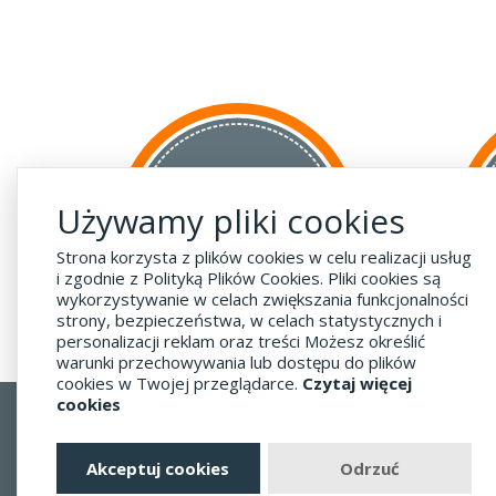
za GRANICĘ
Używamy pliki cookies
do krajów UE
za 55 zł
Strona korzysta z plików cookies w celu realizacji usług
i zgodnie z Polityką Plików Cookies. Pliki cookies są
wykorzystywanie w celach zwiększania funkcjonalności
strony, bezpieczeństwa, w celach statystycznych i
personalizacji reklam oraz treści Możesz określić
warunki przechowywania lub dostępu do plików
cookies w Twojej przeglądarce.
Czytaj więcej
cookies
Regulamin
Dostawa - Płatność - Zwrot
Akceptuj cookies
Odrzuć
Polityka prywatności i pliki cookies