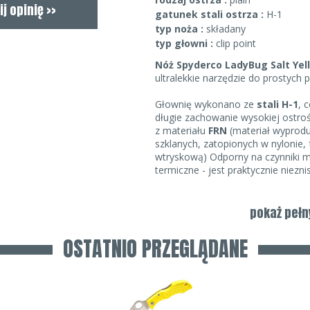
gatunek stali ostrza :
H-1
typ noża :
składany
typ głowni :
clip point
Nóż Spyderco LadyBug Salt Yel
ultralekkie narzędzie do prostych p
Głownię wykonano ze
stali H-1
, 
długie zachowanie wysokiej ostro
z materiału
FRN
(materiał wyprod
szklanych, zatopionych w nylonie,
wtryskową) Odporny na czynniki m
termiczne - jest praktycznie niezni
Głownia ma kształt clip-point
.
służy otwór okrągły w głowni, tzw.
pokaż pełn
Dzięki swoim kompaktowym rozmi
OSTATNIO PRZEGLĄDANE
go stosować jako breloczek do kluc
dodatkowo odszukanie zgubionych 
super ostrego, kompaktowego i le
idealnie sprawdzi się w tej roli.