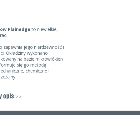
low Plainedge
to niewielkie,
rac.
co zapewnia jego nierdzewność i
ści. Okładziny wykonano
ukowany na bazie mikrowłókien
 formuje się go metodą
echaniczne, chemiczne i
szczalny.
 Do szybkiego otwarcia noża
 spyder hole.
y opis
>>
arom i niskiej wadze możemy
zy. Żółte okładziny ułatwiają
kluczy. Jeśli potrzebujemy
kkiego ostrza, Ladybug3 Salt