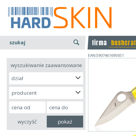
firma
bushcraf
szukaj
EAN:5907461695651
wyszukiwanie zaawansowane
dział
producent