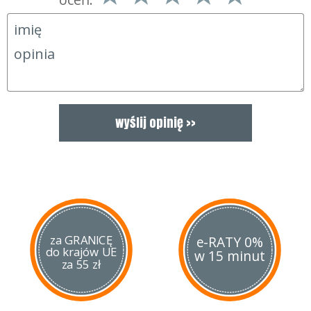
blokady.
za GRANICĘ
e-RATY 0%
do krajów UE
w 15 minut
za 55 zł