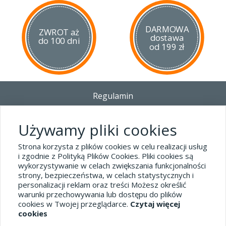
DARMOWA
ZWROT aż
dostawa
do 100 dni
od 199 zł
Regulamin
Dostawa - Płatność - Zwrot
Polityka prywatności i pliki cookies
Używamy pliki cookies
Blog
Strona korzysta z plików cookies w celu realizacji usług
i zgodnie z Polityką Plików Cookies. Pliki cookies są
wykorzystywanie w celach zwiększania funkcjonalności
Dane kontaktowe
strony, bezpieczeństwa, w celach statystycznych i
tel.32 445-74-07
personalizacji reklam oraz treści Możesz określić
warunki przechowywania lub dostępu do plików
sklep@hard-skin.pl
cookies w Twojej przeglądarce.
Czytaj więcej
cookies
Realizacja: KM7.pl