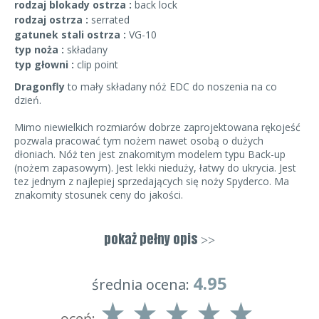
rodzaj blokady ostrza :
back lock
rodzaj ostrza :
serrated
gatunek stali ostrza :
VG-10
typ noża :
składany
typ głowni :
clip point
Dragonfly
to mały składany nóż EDC do noszenia na co
dzień.
Mimo niewielkich rozmiarów dobrze zaprojektowana rękojeść
pozwala pracować tym nożem nawet osobą o dużych
dłoniach. Nóż ten jest znakomitym modelem typu Back-up
(nożem zapasowym). Jest lekki nieduży, łatwy do ukrycia. Jest
tez jednym z najlepiej sprzedających się noży Spyderco. Ma
znakomity stosunek ceny do jakości.
Rękojeść wykonano w tym modelu ze stali co nadaje całemu
projektowi klasycznego gustownego wyglądu. Stal to
VG-10
pokaż pełny opis
>>
dobrze trzymająca parametry ostrości i stosunkowo prosta do
naostrzenia.
4.95
średnia ocena:
Do szybkiego i prostego otwarcia służy okrągły otwór w
głowni. Blokada to
sprawdzony Back-Lock
z wycięciem
oceń:
Boye Dent które zapobiega przypadkowemu zwolnieniu