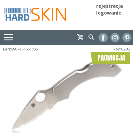
rejestracja
logowanie
EAN:5907461661755
kod:C28S
PROMOCJA