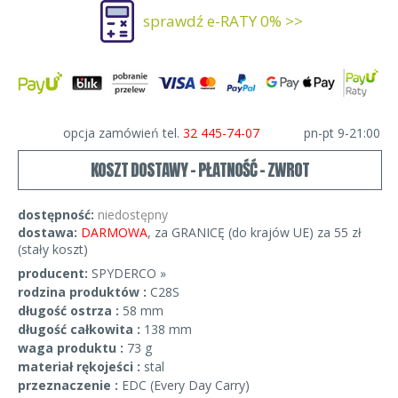
sprawdź e-RATY 0% >>
opcja zamówień tel.
32 445-74-07
pn-pt 9-21:00
KOSZT DOSTAWY - PŁATNOŚĆ - ZWROT
dostępność:
niedostępny
dostawa:
DARMOWA
, za GRANICĘ (do krajów UE) za 55 zł
(stały koszt)
producent:
SPYDERCO »
rodzina produktów :
C28S
długość ostrza :
58 mm
długość całkowita :
138 mm
waga produktu :
73 g
materiał rękojeści :
stal
przeznaczenie :
EDC (Every Day Carry)