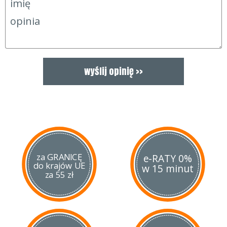
back lock zastosowano nowość – wycięcie Boye Detent które
ma zapobiec przypadkowemu wciśnięciu przy mocnym
uchwyceniu noża. W tym modelu rękojeść została dodatkowo
wzmocniona stalowymi wkładkami.
Model C11FG jest robiony jako odpowiedź Spyderco na
wprowadzenie przez armię amerykańską nowego kamuflażu
UCP. Nóż ten ma kolor rękojeści identyczny jak główna baza
tego kamuflażu (foliage green) dlatego nie odstaje
kolorystycznie od reszty wyposażenia.
Wypuszczenie takiego modelu na rynek było
spowodowane dużą sprzedażą modelu Delica w kręgach
wojskowych.
za GRANICĘ
e-RATY 0%
do krajów UE
w 15 minut
za 55 zł