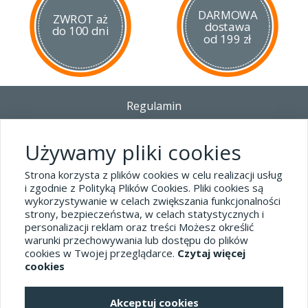
DARMOWA
ZWROT aż
dostawa
do 100 dni
od 199 zł
Regulamin
Dostawa - Płatność - Zwrot
Polityka prywatności i pliki cookies
Używamy pliki cookies
Blog
Strona korzysta z plików cookies w celu realizacji usług
i zgodnie z Polityką Plików Cookies. Pliki cookies są
wykorzystywanie w celach zwiększania funkcjonalności
Dane kontaktowe
strony, bezpieczeństwa, w celach statystycznych i
tel.32 445-74-07
personalizacji reklam oraz treści Możesz określić
warunki przechowywania lub dostępu do plików
sklep@hard-skin.pl
cookies w Twojej przeglądarce.
Czytaj więcej
cookies
Realizacja: KM7.pl
Akceptuj cookies