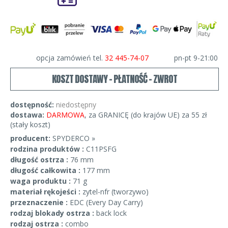
opcja zamówień tel.
32 445-74-07
pn-pt 9-21:00
KOSZT DOSTAWY - PŁATNOŚĆ - ZWROT
dostępność:
niedostępny
dostawa:
DARMOWA
, za GRANICĘ (do krajów UE) za 55 zł
(stały koszt)
producent:
SPYDERCO »
rodzina produktów :
C11PSFG
długość ostrza :
76 mm
długość całkowita :
177 mm
waga produktu :
71 g
materiał rękojeści :
zytel-nfr (tworzywo)
przeznaczenie :
EDC (Every Day Carry)
rodzaj blokady ostrza :
back lock
rodzaj ostrza :
combo