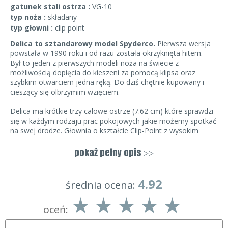
gatunek stali ostrza :
VG-10
typ noża :
składany
typ głowni :
clip point
Delica to sztandarowy model Spyderco.
Pierwsza wersja
powstała w 1990 roku i od razu została okrzyknięta hitem.
Był to jeden z pierwszych modeli noża na świecie z
możliwością dopięcia do kieszeni za pomocą klipsa oraz
szybkim otwarciem jedna ręką. Do dziś chętnie kupowany i
cieszący się olbrzymim wzięciem.
Delica ma krótkie trzy calowe ostrze (7.62 cm) które sprawdzi
się w każdym rodzaju prac pokojowych jakie możemy spotkać
na swej drodze. Głownia o kształcie Clip-Point z wysokim
garbem ma znakomite właściwości tnące. Dużą zaleta jest tu
zastosowanie stali VG-10 z japońskiej huty SEKI.
VG-10
pokaż pełny opis
>>
jest jedną z nowocześniejszych stali, jakie są używane do
produkcji głowni noży, jej właściwości są porównywalne do
ATS 34 a o klasę wyżej od 440C.
4.92
średnia ocena:
Rękojeść jest wykonana z nowego tworzywa na bazie z
ytelu -
oceń:
FRN (Nylon Filled Rezin)
,czyli żywica z zatopionymi
mikrowłóknami nylonowymi. Taka rękojeść jest odporna na
zniszczenia mechaniczne ,termiczne i chemiczne. W blokadzie