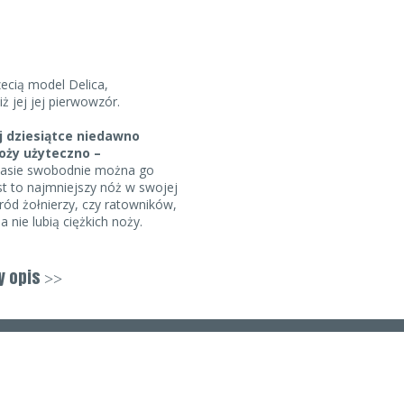
ecią model Delica,
ż jej jej pierwowzór.
j dziesiątce niedawno
ży użyteczno –
 masie swobodnie można go
st to najmniejszy nóż w swojej
ród żołnierzy, czy ratowników,
a nie lubią ciężkich noży.
entymetrów, które sprawdzi się
wakowo - polowych. Głownia o
y opis
>>
arbem
ma znakomite
 zastosowano najnowszą stal
eryzuje się znakomitymi
nie i długo trzyma ostrość.
o tworzywa na bazie zytelu -
icy z zatopionymi