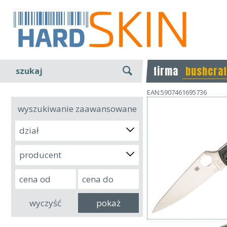
firma
bushcraf
szukaj
EAN:5907461695736
wyszukiwanie zaawansowane
dział
producent