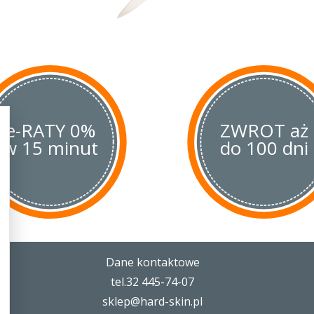
mikrowłóknami nylonowymi, dzięk
zniszczenia mechaniczne, termicz
rękojeść wzmocniono stalowym
polepszyło funkcjonalność i wy
W blokadzie Back-Lock zastosow
Detent, które zapobiega przypad
uchwyceniu noża. Do otwarcia słu
tzw. Spyder Hole.
e-RATY 0%
ZWROT aż
w 15 minut
do 100 dni
Dane kontaktowe
tel.32 445-74-07
sklep@hard-skin.pl