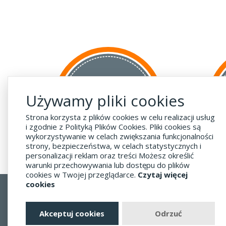
za GRANICĘ
Używamy pliki cookies
do krajów UE
za 55 zł
Strona korzysta z plików cookies w celu realizacji usług
i zgodnie z Polityką Plików Cookies. Pliki cookies są
wykorzystywanie w celach zwiększania funkcjonalności
strony, bezpieczeństwa, w celach statystycznych i
personalizacji reklam oraz treści Możesz określić
warunki przechowywania lub dostępu do plików
cookies w Twojej przeglądarce.
Czytaj więcej
cookies
Regulamin
Dostawa - Płatność - Zwrot
Akceptuj cookies
Odrzuć
Polityka prywatności i pliki cookies