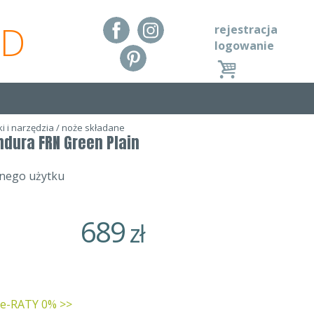
RD
rejestracja
logowanie
i i narzędzia
/
noże składane
ndura FRN Green Plain
nnego użytku
689
zł
 e-RATY 0% >>