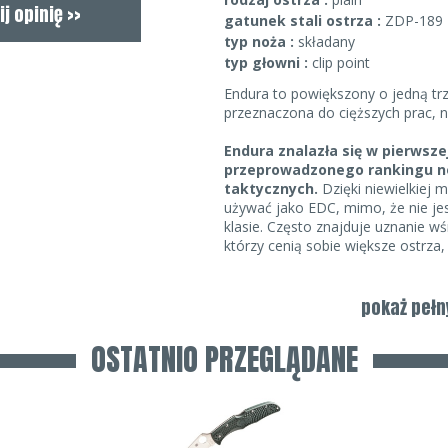
gatunek stali ostrza :
ZDP-189
typ noża :
składany
typ głowni :
clip point
Endura to powiększony o jedną trz
przeznaczona do cięższych prac, ni
Endura znalazła się w pierwsze
przeprowadzonego rankingu no
taktycznych.
Dzięki niewielkiej
używać jako EDC, mimo, że nie je
klasie. Często znajduje uznanie wś
którzy cenią sobie większe ostrza, 
Endura ma ostrze o długości 10 c
podczas każdego rodzaju prac bi
pokaż pełn
kształcie Clip-Point z wysokim g
właściwości tnące.
W tym modelu
OSTATNIO PRZEGLĄDANE
proszkową ZDP-189 która charakt
parametrami. Tnie bardzo agresywa
Rękojeść wykonano z nowoczesneg
NFR (Nylon Filled Rezin), czyli żyw