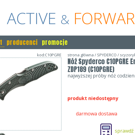
ACTIVE
FORWA
&
t
producenci
promocje
kod:C10PGRE
strona główna
/
SPYDERCO
/
scyzoryk
Nóż Spyderco C10PGRE E
ZDP189 (C10PGRE)
najwyższej próby nóż codzie
produkt niedostępny
darmowa dostawa
sprawdź