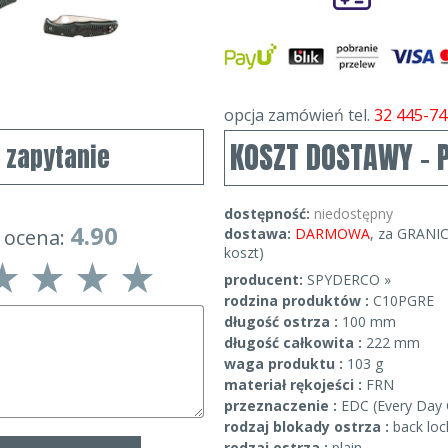
opcja zamówień tel.
32 445-74
KOSZT DOSTAWY - 
j zapytanie
dostępność:
niedostępny
4.90
 ocena:
dostawa:
DARMOWA
, za GRANIC
koszt)
producent:
SPYDERCO »
rodzina produktów :
C10PGRE
długość ostrza :
100 mm
długość całkowita :
222 mm
waga produktu :
103 g
materiał rękojeści :
FRN
przeznaczenie :
EDC (Every Day 
rodzaj blokady ostrza :
back loc
rodzaj ostrza :
plain