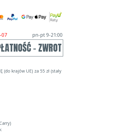
-07
pn-pt 9-21:00
PŁATNOŚĆ - ZWROT
Ę (do krajów UE) za 55 zł (stały
Carry)
k