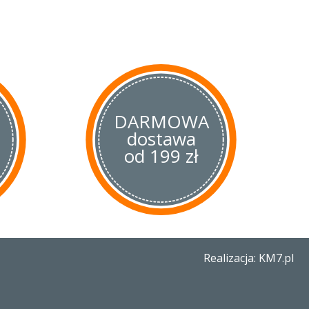
i czemu jest odporna na
ne i chemiczne.
Dodatkowo
i wkładkami, co znacznie
trzymałość noża.
ano nowość – wycięcie Boye
kowemu wciśnięciu przy mocnym
ży sprawdzony okrągły otwór,
DARMOWA
dostawa
od 199 zł
Realizacja: KM7.pl