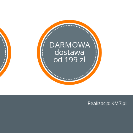
ne i chemiczne. Dodatkowo
kładkami, co znacznie
ymałość noża.
ano nowość – wycięcie Boye
kowemu wciśnięciu przy mocnym
ży sprawdzony okrągły otwór,
DARMOWA
dostawa
od 199 zł
Realizacja: KM7.pl