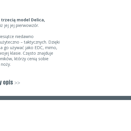
trzecią model Delica,
ż jej jej pierwowzór.
ziesiątce niedawno
żyteczno – taktycznych. Dzięki
na go używać jako EDC, mimo,
wojej klasie. Często znajduje
wników, którzy cenią sobie
 noży.
entymetrów, które sprawdzi się
wakowo - polowych.
Głownia o
y opis
>>
garbem ma znakomite
st
stal VG-10
nowocześniejszych, jakich używa
 właściwości są porównywalne do
0C.
go tworzywa na bazie z
ytelu -
wicy z zatopionymi
i czemu jest odporna na