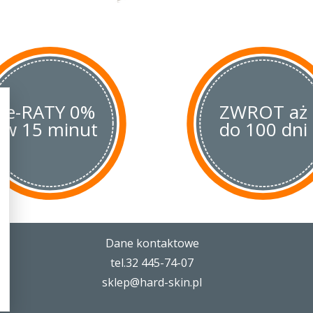
zniszczenia mechaniczne, termicz
rękojeść wzmocniono stalowymi w
polepszyło funkcjonalność i wytrz
W blokadzie Back-Lock zastosow
Detent, które zapobiega przypad
uchwyceniu noża. Do otwarcia słu
e-RATY 0%
tzw. Spyder Hole.
ZWROT aż
w 15 minut
do 100 dni
Dane kontaktowe
tel.32 445-74-07
sklep@hard-skin.pl