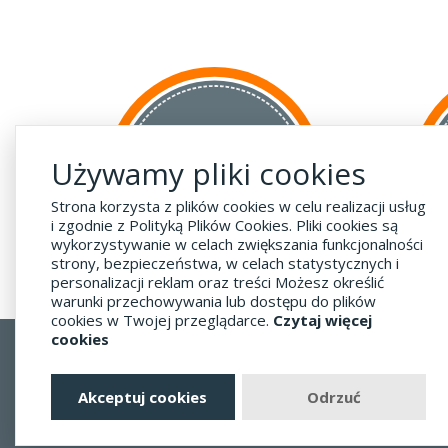
za GRANICĘ
Używamy pliki cookies
do krajów UE
za 55 zł
Strona korzysta z plików cookies w celu realizacji usług
i zgodnie z Polityką Plików Cookies. Pliki cookies są
wykorzystywanie w celach zwiększania funkcjonalności
strony, bezpieczeństwa, w celach statystycznych i
personalizacji reklam oraz treści Możesz określić
warunki przechowywania lub dostępu do plików
cookies w Twojej przeglądarce.
Czytaj więcej
cookies
Regulamin
Dostawa - Płatność - Zwrot
Akceptuj cookies
Odrzuć
Polityka prywatności i pliki cookies
Blog