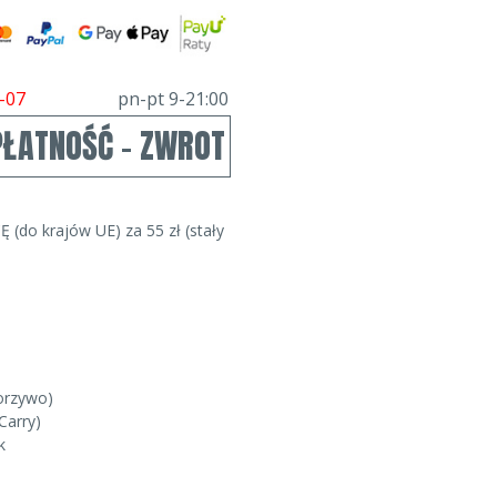
-07
pn-pt 9-21:00
PŁATNOŚĆ - ZWROT
Ę (do krajów UE) za 55 zł (stały
worzywo)
Carry)
k