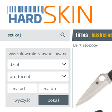
firma
bushcraf
szukaj
EAN:716104000944
wyszukiwanie zaawansowane
dział
producent