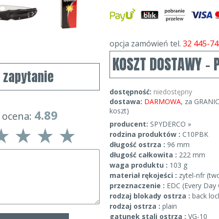
opcja zamówień tel.
32 445-74
KOSZT DOSTAWY - 
j zapytanie
dostępność:
niedostępny
dostawa:
DARMOWA
, za GRANIC
koszt)
4.89
 ocena:
producent:
SPYDERCO »
rodzina produktów :
C10PBK
długość ostrza :
96 mm
długość całkowita :
222 mm
waga produktu :
103 g
materiał rękojeści :
zytel-nfr (t
przeznaczenie :
EDC (Every Day 
rodzaj blokady ostrza :
back loc
rodzaj ostrza :
plain
gatunek stali ostrza :
VG-10