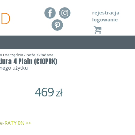
RD
rejestracja
logowanie
i i narzędzia
/
noże składane
ura 4 Plain (C10PBK)
nnego użytku
469
zł
 e-RATY 0% >>