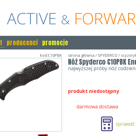
ACTIVE
FORWA
&
t
producenci
promocje
kod:C10PBK
strona główna
/
SPYDERCO
/
scyzoryk
Nóż Spyderco C10PBK End
najwyższej próby nóż codzie
produkt niedostępny
darmowa dostawa
sprawdź