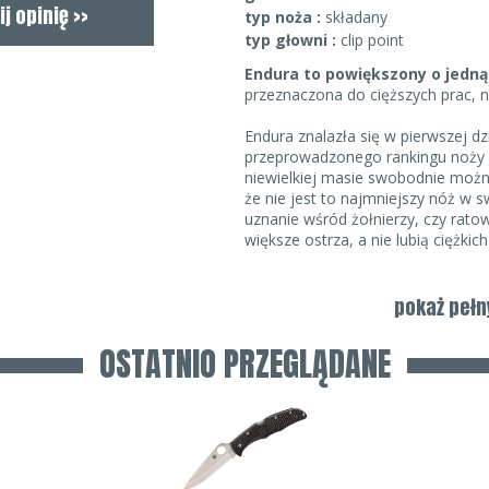
typ noża :
składany
typ głowni :
clip point
Endura to powiększony o jedną 
przeznaczona do cięższych prac, ni
Endura znalazła się w pierwszej d
przeprowadzonego rankingu noży u
niewielkiej masie swobodnie moż
że nie jest to najmniejszy nóż w s
uznanie wśród żołnierzy, czy rato
większe ostrza, a nie lubią ciężkich
Endura ma ostrze o długości 10 c
podczas każdego rodzaju prac bi
pokaż pełn
kształcie Clip-Point
z wysokim 
właściwości tnące. Dużą zaletą je
OSTATNIO PRZEGLĄDANE
z japońskiej huty SEKI
, jedna z 
się do produkcji głowni noży. Jej
ATS 34, a o klasę przewyższają 44
Rękojeść wykonano z nowoczesne
NFR (Nylon Filled Rezin),
czyli ży
mikrowłóknami nylonowymi, dzięk