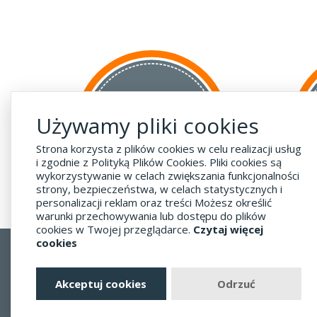
za GRANICĘ
Używamy pliki cookies
do krajów UE
za 55 zł
Strona korzysta z plików cookies w celu realizacji usług
i zgodnie z Polityką Plików Cookies. Pliki cookies są
wykorzystywanie w celach zwiększania funkcjonalności
strony, bezpieczeństwa, w celach statystycznych i
personalizacji reklam oraz treści Możesz określić
warunki przechowywania lub dostępu do plików
cookies w Twojej przeglądarce.
Czytaj więcej
cookies
Regulamin
Dostawa - Płatność - Zwrot
Akceptuj cookies
Odrzuć
Polityka prywatności i pliki cookies
Blog