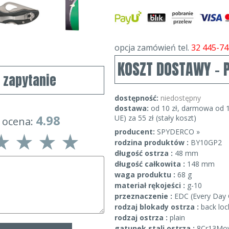
opcja zamówień tel.
32 445-74
KOSZT DOSTAWY - 
j zapytanie
dostępność:
niedostępny
dostawa:
od 10 zł, darmowa od 1
4.98
UE) za 55 zł (stały koszt)
 ocena:
producent:
SPYDERCO »
rodzina produktów :
BY10GP2
długość ostrza :
48 mm
długość całkowita :
148 mm
waga produktu :
68 g
materiał rękojeści :
g-10
przeznaczenie :
EDC (Every Day 
rodzaj blokady ostrza :
back loc
rodzaj ostrza :
plain
gatunek stali ostrza :
8Cr13Mo