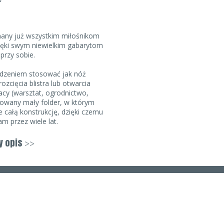
nany już wszystkim miłośnikom
ięki swym niewielkim gabarytom
rzy sobie.
zeniem stosować jak nóż
ozcięcia blistra lub otwarcia
acy (warsztat, ogrodnictwo,
dowany mały folder, w którym
 całą konstrukcję, dzięki czemu
 przez wiele lat.
ci 62mm, została wykonana ze
y opis
>>
, będącej dalekowschodnim
 stal nierdzewna
trość roboczą. Pełen płaski
łaściwości tnące, co
zinnego grilla lub wakacyjnego
zmuszeni używać jednorazowych