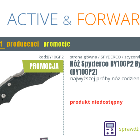
ACTIVE
FORWA
&
t
producenci
promocje
kod:BY10GP2
strona główna
/
SPYDERCO
/
scyzoryk
Nóż Spyderco BY10GP2 By
PROMOCJA
(BY10GP2)
najwyższej próby nóż codzie
produkt niedostępny
sprawdź