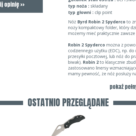
typ noża :
składany
typ głowni :
clip point
Nóż
Byrd Robin 2 Spyderco
to z
noży kompaktowy folder, który dz
możemy mieć praktycznie zawsze p
Robin 2 Spyderco
można z powod
codziennego użytku (EDC), np. do r
przesyłki pocztowej, lub nóż do pr
biwak).
Robin 2
to klasycznie zbu
zastosowano linersy wzmacniające
mamy pewność, że nóż posłuży nam
Głownia typu clip-point, o długoś
pokaż pełn
stali wysoko węglowej
8Cr13MoV
odpowiednikiem stali 440C. Jest to
OSTATNIO PRZEGLĄDANE
i stosunkowo dobrze trzymająca os
szlif zapewnia bardzo doskonałe w
z pewnością docenimy podczas rod
ogniska, gdzie często jesteśmy 
sztućców.