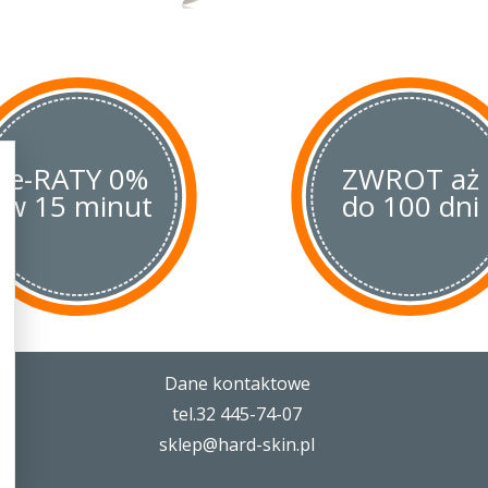
Dla pewniejszego operowania ost
prac,
Robin 2
posiada karbowane 
w górnej i dolnej części nasady n
wygodnie jedną ręką, dzięki otworo
będącym znakiem firmowym serii 
Rękojeść wykonano z materiału
G
węglowych nasączonych żywicami
e-RATY 0%
ma on niezwykle wysoką odpornoś
ZWROT aż
mechaniczne, chemiczne i termicz
w 15 minut
do 100 dni
zapewniają pewny chwyt noża naw
W blokadzie back-lock zastosowan
dodatkowo chroni przed przypadk
mocnym uchwyceniu noża.
Klips może być przekładany na 4 s
stronie lewa/prawa. Otwór w zako
mocowanie linki lub oplotu, co po
Dane kontaktowe
wyciągnięcie noża z kieszeni pleca
tel.32 445-74-07
Nóż Byrd Robin 2
Spyderco to ko
sklep@hard-skin.pl
z charakterem, który zapewnia je
wsparcie w każdej codziennej sytu