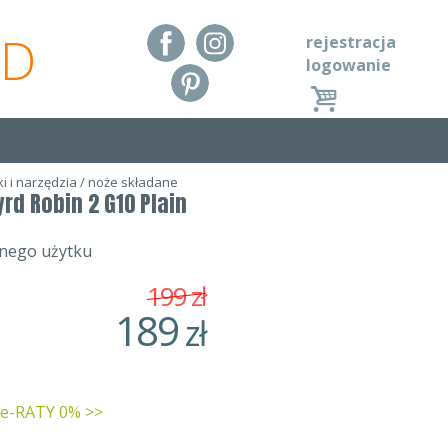
RD
rejestracja
logowanie
i i narzędzia
/
noże składane
rd Robin 2 G10 Plain
nnego użytku
199
zł
189
zł
 e-RATY 0% >>