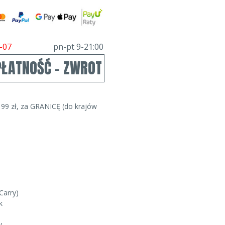
-07
pn-pt 9-21:00
PŁATNOŚĆ - ZWROT
99 zł, za GRANICĘ (do krajów
Carry)
k
v