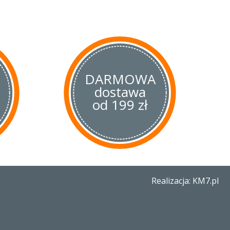
rzem podczas precyzyjniejszych
odcinki
oża.
Nóż Robin 2
otwieramy
wi w głowni o kształcie łezki,
Byrd Spyderco.
-10,
czyli prasowanych włókien
 epoksydowymi, dzięki czemu
DARMOWA
ć na uszkodzenia
dostawa
ne. Teksturowane okładziny,
et mokrą lub ubłoconą dłonią.
od 199 zł
o wycięcie Boye Detent, które
owym wciśnięciem blokady przy
posoby tip-up/ tip-down na
ńczeniu rękojeści umożliwia
zwala na błyskawiczne
Realizacja: KM7.pl
ka lub spodni.
mpaktowy nóż dla
go użytkownikowi niezawodne
acji, w której potrzebujemy