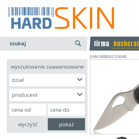
firma
bushcraf
szukaj
EAN:5908262129345
wyszukiwanie zaawansowane
dział
producent