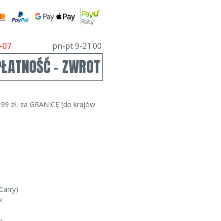
-07
pn-pt 9-21:00
PŁATNOŚĆ - ZWROT
99 zł, za GRANICĘ (do krajów
Carry)
k
v