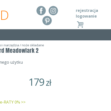
RD
rejestracja
logowanie
i i narzędzia
/
noże składane
yrd Meadowlark 2
nnego użytku
179
zł
 e-RATY 0% >>