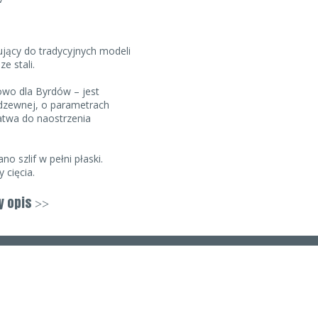
jący do tradycyjnych modeli
e stali.
wo dla Byrdów – jest
rdzewnej, o parametrach
łatwa do naostrzenia
o szlif w pełni płaski.
 cięcia.
 stalowych które nadają
y opis
>>
ponadczasowego wyglądu.
 w normalnym użytkowaniu.
ck
z wycięciem
kowym zwolnieniem.
liwości montażu. Można go
raz z otworem służącym do