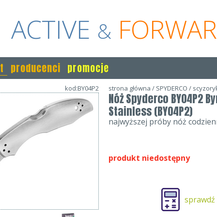
ACTIVE
FORWA
&
t
producenci
promocje
kod:BY04P2
strona główna
/
SPYDERCO
/
scyzoryk
Nóż Spyderco BY04P2 B
Stainless (BY04P2)
najwyższej próby nóż codzie
produkt niedostępny
sprawdź