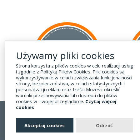
za GRANICĘ
Używamy pliki cookies
do krajów UE
za 55 zł
Strona korzysta z plików cookies w celu realizacji usług
i zgodnie z Polityką Plików Cookies. Pliki cookies są
wykorzystywanie w celach zwiększania funkcjonalności
strony, bezpieczeństwa, w celach statystycznych i
personalizacji reklam oraz treści Możesz określić
warunki przechowywania lub dostępu do plików
cookies w Twojej przeglądarce.
Czytaj więcej
cookies
Regulamin
Dostawa - Płatność - Zwrot
Akceptuj cookies
Odrzuć
Polityka prywatności i pliki cookies
Blog