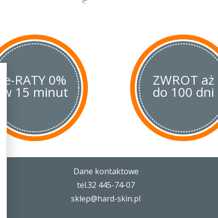
otwierania i blokadą Back-lock two
osób leworęcznych.
e-RATY 0%
ZWROT aż
w 15 minut
do 100 dni
Dane kontaktowe
tel.32 445-74-07
sklep@hard-skin.pl