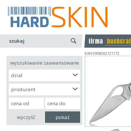
firma
bushcraf
szukaj
EAN:5908262121172
wyszukiwanie zaawansowane
dział
producent