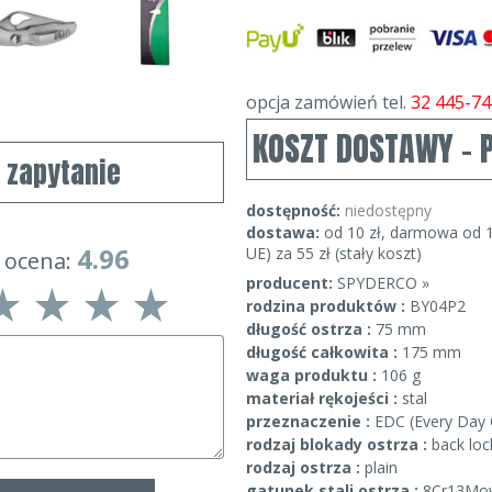
opcja zamówień tel.
32 445-74
KOSZT DOSTAWY - 
j zapytanie
dostępność:
niedostępny
dostawa:
od 10 zł, darmowa od 1
4.96
UE) za 55 zł (stały koszt)
 ocena:
producent:
SPYDERCO »
rodzina produktów :
BY04P2
długość ostrza :
75 mm
długość całkowita :
175 mm
waga produktu :
106 g
materiał rękojeści :
stal
przeznaczenie :
EDC (Every Day 
rodzaj blokady ostrza :
back loc
rodzaj ostrza :
plain
gatunek stali ostrza :
8Cr13Mo