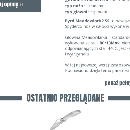
typ noża :
składany
typ głowni :
clip point
Byrd Meadowlark2 SS
to nawiązu
Spyderco nóż w całości wykonany z
Głownia Meadowlarka – standardo
wykonana ze stali
8Cr13Mov
, nie
odpowiadających stali 440C. Jest 
i wytrzymała.
W tej najnowszej wersji zastosowan
Podniesiono dzięki temu parametry
Głownię umieszczono w okładkach
pokaż pełn
całemu projektowi klasycznego 
Rękojeść taka sprawdzi się także
OSTATNIO PRZEGLĄDANE
Blokada to standardowy
Back-lo
zabezpieczającym przed przypad
Klips stalowy posiada cztery moż
przekręcić na drugą stronę, co w