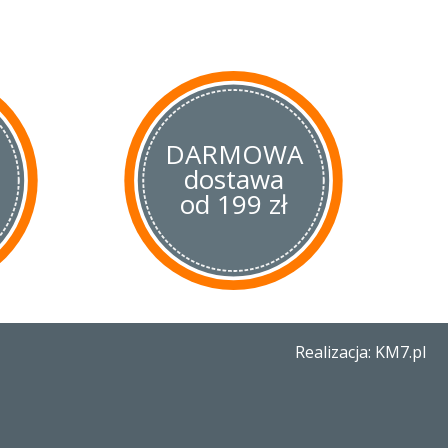
rzy nóż nadający się także dla
DARMOWA
dostawa
od 199 zł
Realizacja: KM7.pl