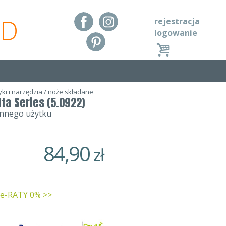
RD
rejestracja
logowanie
ki i narzędzia
/
noże składane
lta Series (5.0922)
iennego użytku
84,90
zł
 e-RATY 0% >>