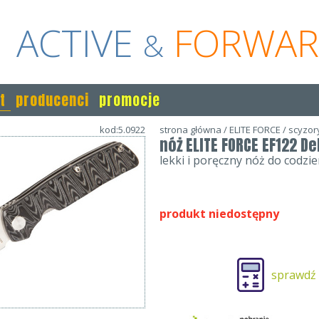
ACTIVE
FORWA
&
t
producenci
promocje
kod:5.0922
strona główna
/
ELITE FORCE
/
scyzory
nóż ELITE FORCE EF122 De
lekki i poręczny nóż do codz
produkt niedostępny
sprawdź