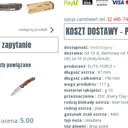
opcja zamówień tel.
32 445-74
KOSZT DOSTAWY - 
następny produkt
j zapytanie
dostępność:
niedostępny
dostawa:
od 10 zł, darmowa od 1
UE) za 55 zł (stały koszt)
kty powiązane
producent:
ELITE FORCE »
długość ostrza :
87 mm
długość całkowita :
196 mm
waga produktu :
117 g
materiał rękojeści :
g-10
przeznaczenie :
EDC (Every Day 
rodzaj blokady ostrza :
liner loc
rodzaj ostrza :
plain
gatunek stali ostrza :
440C
5.00
 ocena:
typ noża :
składany
typ głowni :
drop point