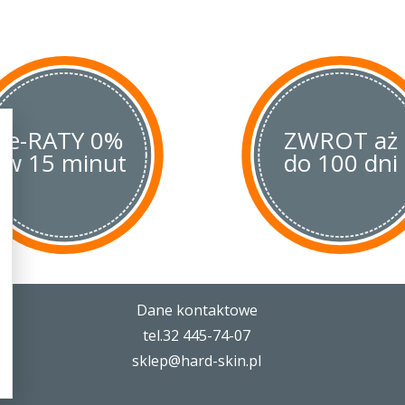
Rękojeść to bardzo jeden z więks
ona wykonana ze stalowych liners
typu torx zostały przykręcone
okł
z micarty
. Tworzywo to powstaje
prasowanie odpowiednich tkanin l
z żywicą fenolową. Materiał ten p
estetyczne, równomierne wzory, k
e-RATY 0%
estetyczne całego noża. Dodatkow
ZWROT aż
wodę, smary oraz tłuszcze. Dzięk
w 15 minut
do 100 dni
grubości linersów oraz okładek nó
i niezawodną konstrukcją. Całość 
za pomocą dwóch tulei dystansowy
głównej. Dzięki takiemu połączeni
całkowicie otwarta, co zdecydowan
Głownia w pozycji otwartej jest 
i popularnej blokady
linner lock
. 
dzięki czemu zapada pewnie i stabi
zagwarantować jego wygodną obsł
Dane kontaktowe
specjalny profil ułatwiający dojśc
tel.32 445-74-07
listek blokady posiada nacięcia da
podczas odblokowywania noża.
sklep@hard-skin.pl
Do okładzin rękojeści został przy
typu torx jednopozycyjny
klips
umo