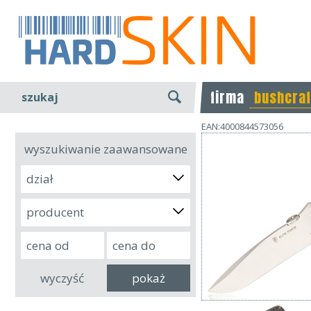
firma
bushcraf
szukaj
EAN:4000844573056
wyszukiwanie zaawansowane
dział
producent