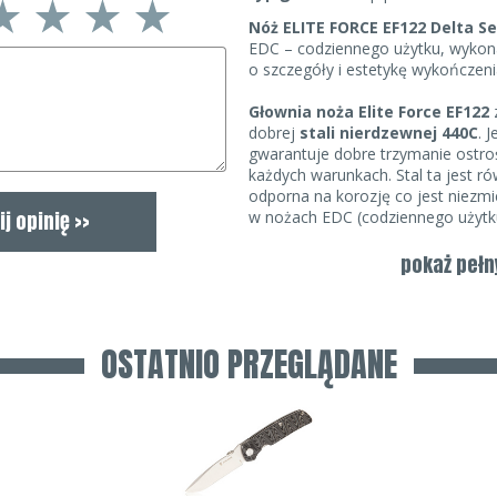
Nóż ELITE FORCE EF122 Delta Se
EDC – codziennego użytku, wykon
o szczegóły i estetykę wykończeni
Głownia noża Elite Force EF122
dobrej
stali nierdzewnej 440C
. 
gwarantuje dobre trzymanie ostroś
każdych warunkach. Stal ta jest ró
odporna na korozję co jest niezm
w nożach EDC (codziennego użytku
dodatkowo została urozmaicona
się na grzbiecie. Dzięki temu poł
pokaż pełn
wysokiego,
wklęsłego szlifu
nóż 
tnące oraz przebijalność. Głowni
poziomie 87 milimetrów dzięki cze
nóż do każdego zastosowania. Pł
OSTATNIO PRZEGLĄDANE
metodą satynowania, która nadaje
wygodnie otworzyć nóż jedną ręką
który jest przykręcony do grzbietu 
dzięki czemu jego obsługa jest 
jak i leworęcznych. Dodatkowo w
wygodne oparcie dla kciuka podcz