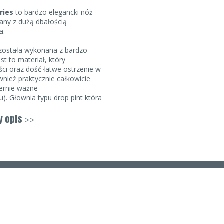
ries
to bardzo elegancki nóż
any z dużą dbałością
a.
została wykonana z bardzo
Jest to materiał, który
ci oraz dość łatwe ostrzenie w
wnież praktycznie całkowicie
iernie ważne
). Głownia typu drop pint która
 o
fałszywe ostrze
znajdujące
ączeniu oraz zastosowaniu dość
y opis
>>
ma bardzo dobre parametry
a ma optymalną długość na
mu jest to bardzo uniwersalny
azy głowni zostały wykończone
 bardzo estetyczny wygląd. Aby
 należy kciuk oprzeć na
dysku
,
klingi. Jest on symetryczny
wygodna zarówno dla osób prawo
spomniany dysk stanowi
as pracy nożem.