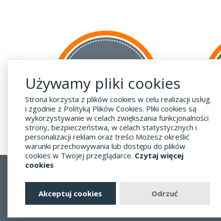
za GRANICĘ
Używamy pliki cookies
do krajów UE
za 55 zł
Strona korzysta z plików cookies w celu realizacji usług
i zgodnie z Polityką Plików Cookies. Pliki cookies są
wykorzystywanie w celach zwiększania funkcjonalności
strony, bezpieczeństwa, w celach statystycznych i
personalizacji reklam oraz treści Możesz określić
warunki przechowywania lub dostępu do plików
cookies w Twojej przeglądarce.
Czytaj więcej
cookies
Regulamin
Dostawa - Płatność - Zwrot
Akceptuj cookies
Odrzuć
Polityka prywatności i pliki cookies
Blog