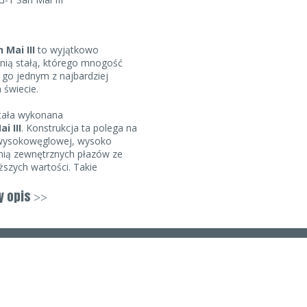
 Mai III
to wyjątkowo
wnią stałą, którego mnogość
go jednym z najbardziej
 świecie.
tała wykonana
i III
. Konstrukcja ta polega na
i wysokowęglowej, wysoko
 nią zewnętrznych płazów ze
ższych wartości. Takie
ponieważ krawędź tnąca
tnie agresywnie. Zewnętrze
y opis
>>
a korozję
oraz pewną
 której nie moglibyśmy mówić
j stali wysokowęglowej.
ostrzona do bardzo wysokiego
o użytku już w momencie
rów i grubości 5