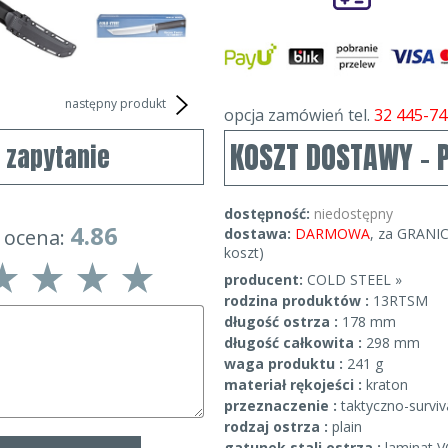
następny produkt
opcja zamówień tel.
32 445-74
KOSZT DOSTAWY - 
j zapytanie
dostępność:
niedostępny
4.86
 ocena:
dostawa:
DARMOWA
, za GRANIC
koszt)
producent:
COLD STEEL »
rodzina produktów :
13RTSM
długość ostrza :
178 mm
długość całkowita :
298 mm
waga produktu :
241 g
materiał rękojeści :
kraton
przeznaczenie :
taktyczno-survi
rodzaj ostrza :
plain
gatunek stali ostrza :
laminat V