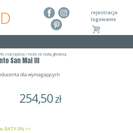
RD
rejestracja
logowanie
ki i narzędzia
/
noże ze stałą głownią
nto San Mai III
oducenta dla wymagających
254,50
zł
 e-RATY 0% >>