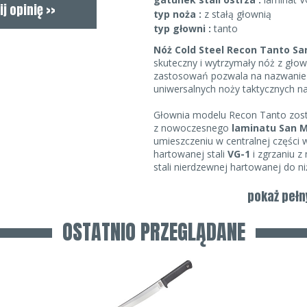
typ noża :
z stałą głownią
typ głowni :
tanto
Nóż Cold Steel Recon Tanto San
skuteczny i wytrzymały nóż z gło
zastosowań pozwala na nazwanie 
uniwersalnych noży taktycznych na
Głownia modelu Recon Tanto zos
z nowoczesnego
laminatu San Ma
umieszczeniu w centralnej częśc
hartowanej stali
VG-1
i zgrzaniu z
stali nierdzewnej hartowanej do ni
połączenie daje świetne wyniki, 
pozostaje bardzo
długo ostra
i 
pokaż pełn
warstwy zapewniają
odporność n
elastyczność całej konstrukcji, o
OSTATNIO PRZEGLĄDANE
w przypadku głowni z litej, twarde
Krawędź tnąca jest fabrycznie na
poziomu, więc nóż jest gotowy d
wyjęcia z pudełka.
Głownia o długości 18 centymet