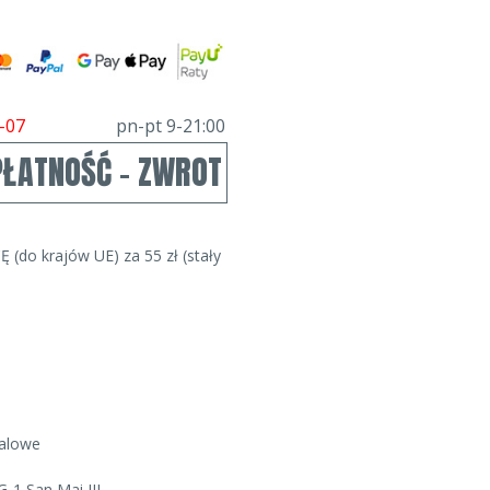
-07
pn-pt 9-21:00
PŁATNOŚĆ - ZWROT
Ę (do krajów UE) za 55 zł (stały
valowe
G-1 San Mai III