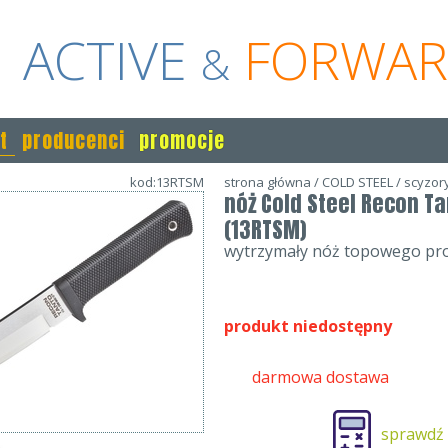
ACTIVE
FORWA
&
t
producenci
promocje
kod:13RTSM
strona główna
/
COLD STEEL
/
scyzory
nóż Cold Steel Recon Ta
(13RTSM)
wytrzymały nóż topowego pr
produkt niedostępny
darmowa dostawa
sprawdź