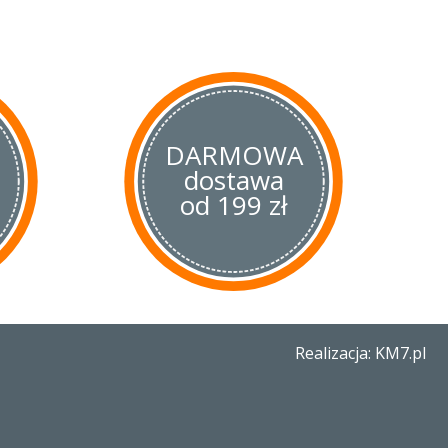
e praktycznie wszystkich
uchni. Bez problemu
tworzymy konserwę czy
drewna na ognisko. Rąbanie,
 podważanie nie stanowią
con Tanto. Kształt głowni
ich mieczy. Został on jednak
 aby aktualnie jako „American
DARMOWA
arniejszych wzorów w świecie
dostawa
ejście krawędzi tnącej oraz
 geometrii. Główną zaletą jest
od 199 zł
kiem nóż nabiera pełnej
rzymałość całej konstrukcji.
lifu otrzymujemy również nóż
so, czyli niezaostrzony
my oprzeć palec wskazujący
m.
Realizacja: KM7.pl
n Tanto została wykonana
o tworzywa sztucznego. Jego
ie, zapewniając pewny chwyt.
oraz właściwości antypoślizgowe