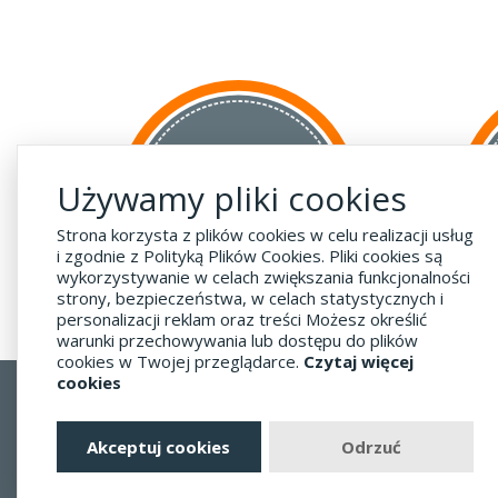
za GRANICĘ
Używamy pliki cookies
do krajów UE
za 55 zł
Strona korzysta z plików cookies w celu realizacji usług
i zgodnie z Polityką Plików Cookies. Pliki cookies są
wykorzystywanie w celach zwiększania funkcjonalności
strony, bezpieczeństwa, w celach statystycznych i
personalizacji reklam oraz treści Możesz określić
warunki przechowywania lub dostępu do plików
cookies w Twojej przeglądarce.
Czytaj więcej
cookies
Regulamin
Dostawa - Płatność - Zwrot
Akceptuj cookies
Odrzuć
Polityka prywatności i pliki cookies
Blog