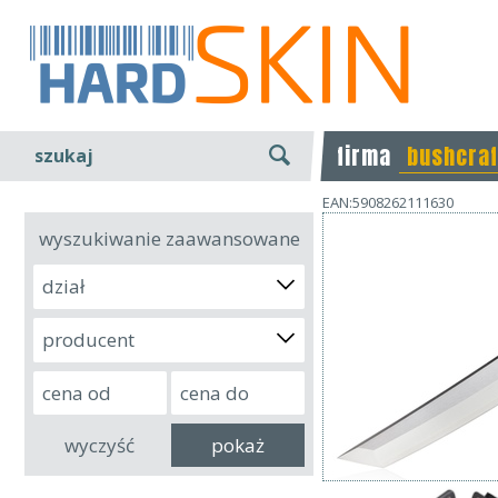
firma
bushcraf
szukaj
EAN:5908262111630
wyszukiwanie zaawansowane
dział
producent