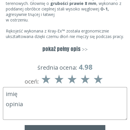
terenowych. Głownię o
grubości prawie 8 mm
, wykonano z
poddanej obróbce cieplnej stali wysoko węglowej
O-1,
agresywnie tnącej i łatwej
w ostrzeniu.
Rękojeść wykonana z Kray-Ex™ została ergonomicznie
ukształtowana dzięki czemu dłoń nie męczy się podczas pracy.
Przed niekontrolowanym zsunięciem się dłoni na ostrze chroni
solidny jelec. Rękojeść posiada dodatkowo otwór służący do
pokaż pełny opis
>>
przewleczenia linki zabezpieczającej.
W zestawie znajduje się
pochwa do bezpiecznego
4.98
średnia ocena:
przenoszenia noża, wykonana z tworzywa Secure-Ex®
,
z blokadą wciskową na tzw. klik.
oceń: