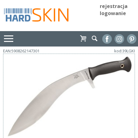
rejestracja
logowanie
EAN:5908262147301
kod:39LGKI