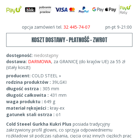
opcja zamówień tel.
32 445-74-07
pn-pt 9-21:00
KOSZT DOSTAWY - PŁATNOŚĆ - ZWROT
dostępność:
niedostępny
dostawa:
DARMOWA
, za GRANICĘ (do krajów UE) za 55 zł
(stały koszt)
producent:
COLD STEEL »
rodzina produktów :
39LGKI
długość ostrza :
305 mm
długość całkowita :
431 mm
waga produktu :
649 g
materiał rękojeści :
kray-ex
gatunek stali ostrza :
o1
Cold Steeel Gurkha Kukri Plus
posiada tradycyjny
zakrzywiony profil głowni, co sprzyja odpowiedniemu
rozkładowi sił podczas rąbania, cięcia oraz innych ciężkich prac