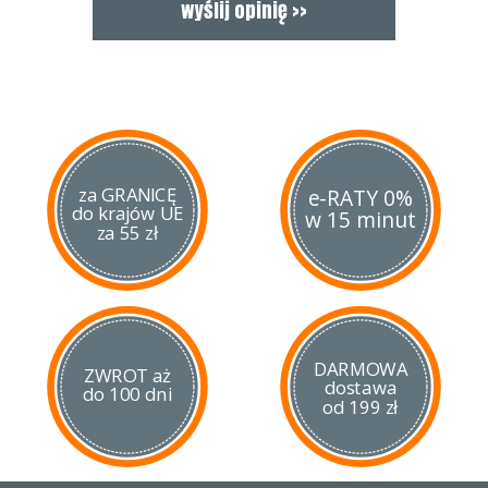
za GRANICĘ
e-RATY 0%
do krajów UE
w 15 minut
za 55 zł
DARMOWA
ZWROT aż
dostawa
do 100 dni
od 199 zł