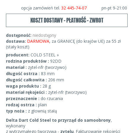
opcja zamówień tel.
32 445-74-07
pn-pt 9-21:00
KOSZT DOSTAWY - PŁATNOŚĆ - ZWROT
dostępność:
niedostępny
dostawa:
DARMOWA
, za GRANICĘ (do krajów UE) za 55 zł
(stały koszt)
producent:
COLD STEEL »
rodzina produktów :
92DD
materiał :
zytel-nfr (tworzywo)
długość ostrza :
83 mm
długość całkowita :
206 mm
waga produktu :
28 g
materiał rękojeści :
zytel-nfr (tworzywo)
przeznaczenie :
do rzucania
rodzaj ostrza :
plain
typ noża :
z głownią stałą
Delta Dart Cold Steel to przyrząd do samoobrony
,
wykonany
z wytrzymałego tworzywa -
zytelu
. Fakturowanie rękojeści