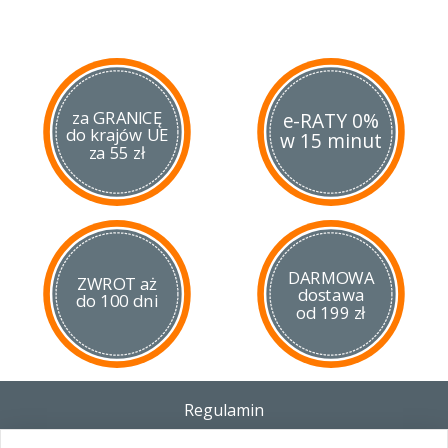
za GRANICĘ
e-RATY 0%
do krajów UE
w 15 minut
za 55 zł
DARMOWA
ZWROT aż
dostawa
do 100 dni
od 199 zł
Regulamin
Dostawa - Płatność - Zwrot