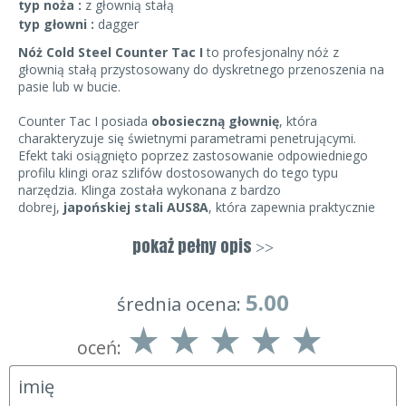
typ noża :
z głownią stałą
typ głowni :
dagger
Nóż Cold Steel Counter Tac I
to profesjonalny nóż z
głownią stałą przystosowany do dyskretnego przenoszenia na
pasie lub w bucie.
Counter Tac I posiada
obosieczną głownię
, która
charakteryzuje się świetnymi parametrami penetrującymi.
Efekt taki osiągnięto poprzez zastosowanie odpowiedniego
profilu klingi oraz szlifów dostosowanych do tego typu
narzędzia. Klinga została wykonana z bardzo
dobrej,
japońskiej stali AUS8A
, która zapewnia praktycznie
całkowitą nierdzewność oraz dobre trzymanie ostrości. Stal ta
jest również odporna na wykruszenia dzięki czemu ostry
pokaż pełny opis
>>
czubek nie ulegnie złamaniu w kontakcie
z twardym materiałem. Głownia posiada kształt
spear point
i jest idealnie symetryczna. Dodatkowo producent wyposażył
5.00
średnia ocena:
ją w dwie krawędzie tnące po obu stronach klingi. Z jednej
strony powierzchnia głowni posiada szlify płaskie, które
oceń:
schodzą się pośrodku. Dodatkowo idealnie przez oś noża
zostało poprowadzone zbocze, które ma na celuusztywnić
oraz zwiększyć jego udarność. Druga strona głowni posiada
szlif wklęsły, który poprawia parametry tnące.