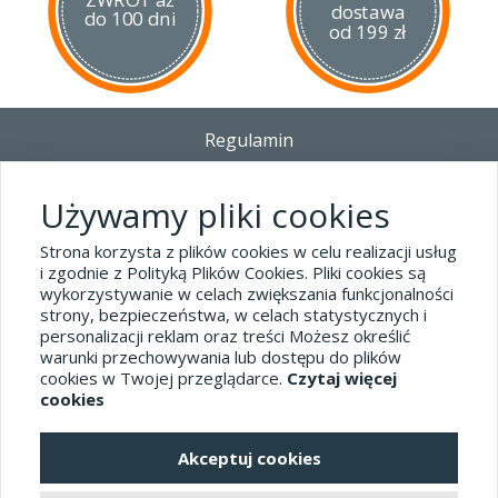
dostawa
do 100 dni
chowa się w niej i jest praktycznie niemożliwe przypadkowe
od 199 zł
wypadnięcie noża podczas przenoszenia.
Pochewka posiada
w standardzie klips
służący do zamocowania noża na pasie.
Klips jest przekładany prawo/lewo co umożliwia przenoszenie
noża rękojeścią w dół lub w górę.
Regulamin
Całość otrzymujemy zapakowaną w duże, estetyczne
tekturowe opakowanie producenta.
Dostawa - Płatność - Zwrot
Polityka prywatności i pliki cookies
Używamy pliki cookies
Blog
Strona korzysta z plików cookies w celu realizacji usług
i zgodnie z Polityką Plików Cookies. Pliki cookies są
wykorzystywanie w celach zwiększania funkcjonalności
Dane kontaktowe
strony, bezpieczeństwa, w celach statystycznych i
tel.32 445-74-07
personalizacji reklam oraz treści Możesz określić
warunki przechowywania lub dostępu do plików
sklep@hard-skin.pl
cookies w Twojej przeglądarce.
Czytaj więcej
cookies
Realizacja: KM7.pl
Akceptuj cookies
pełna wersja sklepu