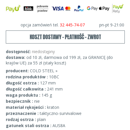
opcja zamówień tel.
32 445-74-07
pn-pt 9-21:00
KOSZT DOSTAWY - PŁATNOŚĆ - ZWROT
dostępność:
niedostępny
dostawa:
od 10 zł, darmowa od 199 zł, za GRANICĘ (do
krajów UE) za 55 zł (stały koszt)
producent:
COLD STEEL »
rodzina produktów :
10BC
długość ostrza :
127 mm
długość całkowita :
241 mm
waga produktu :
145 g
bezpiecznik :
nie
materiał rękojeści :
kraton
przeznaczenie :
taktyczno-survivalowe
rodzaj ostrza :
plain
gatunek stali ostrza :
AUS8A