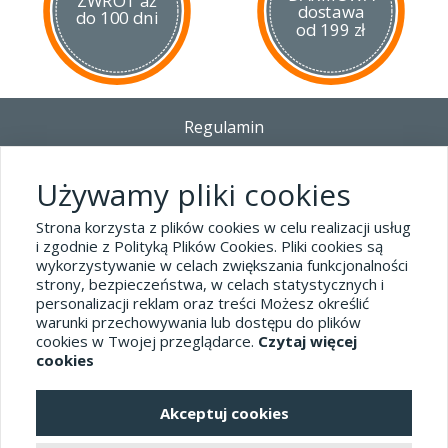
ZWROT aż
dostawa
do 100 dni
od 199 zł
Regulamin
Dostawa - Płatność - Zwrot
Polityka prywatności i pliki cookies
Używamy pliki cookies
Blog
Strona korzysta z plików cookies w celu realizacji usług
i zgodnie z Polityką Plików Cookies. Pliki cookies są
wykorzystywanie w celach zwiększania funkcjonalności
Dane kontaktowe
strony, bezpieczeństwa, w celach statystycznych i
tel.32 445-74-07
personalizacji reklam oraz treści Możesz określić
warunki przechowywania lub dostępu do plików
sklep@hard-skin.pl
cookies w Twojej przeglądarce.
Czytaj więcej
cookies
Realizacja: KM7.pl
Akceptuj cookies
pełna wersja sklepu