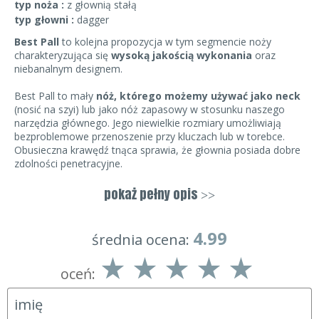
typ noża :
z głownią stałą
typ głowni :
dagger
Best Pall
to kolejna propozycja w tym segmencie noży
charakteryzująca się
wysoką jakością wykonania
oraz
niebanalnym designem.
Best Pall to mały
nóż, którego możemy używać jako neck
(nosić na szyi) lub jako nóż zapasowy w stosunku naszego
narzędzia głównego. Jego niewielkie rozmiary umożliwiają
bezproblemowe przenoszenie przy kluczach lub w torebce.
Obusieczna krawędź tnąca sprawia, że głownia posiada dobre
zdolności penetracyjne.
Klinga została
wykonana z japońskiej stali AUS 8A
, która
pokaż pełny opis
>>
dobrze trzyma ostrość i pozwala się dość łatwo naostrzyć.
Bezpieczna rękojeść pozwala użytkownikowi na otwarcie dłoni
4.99
średnia ocena:
i jednoczesne zachowanie pełnej kontroli nad nożem.
Nóż dobrze sprawdzi się podczas codziennej pracy np. na
oceń:
magazynie gdzie trzeba otwierać pudła, a następnie podpisać
dokument (można to zrobić bez wyjmowania noża z dłoni!)
Nóż posiada w komplecie pochewkę wykonaną z materiału