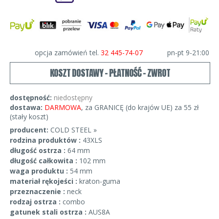
opcja zamówień tel.
32 445-74-07
pn-pt 9-21:00
KOSZT DOSTAWY - PŁATNOŚĆ - ZWROT
dostępność:
niedostępny
dostawa:
DARMOWA
, za GRANICĘ (do krajów UE) za 55 zł
(stały koszt)
producent:
COLD STEEL »
rodzina produktów :
43XLS
długość ostrza :
64 mm
długość całkowita :
102 mm
waga produktu :
54 mm
materiał rękojeści :
kraton-guma
przeznaczenie :
neck
rodzaj ostrza :
combo
gatunek stali ostrza :
AUS8A