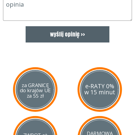
Secure-Ex®, która pewnie trzyma głownię i nie pozwala na jej
przypadkowe wypadnięcie. Do pochewki dołączony jest
również czarny łańcuszek do zawieszenia noża na szyi.
za GRANICĘ
e-RATY 0%
do krajów UE
w 15 minut
za 55 zł
DARMOWA