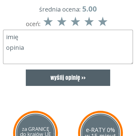
5.00
średnia ocena:
oceń:
za GRANICĘ
e-RATY 0%
do krajów UE
w 15 minut