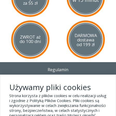
za 55 zł
DARMOWA
ZWROT aż
dostawa
do 100 dni
od 199 zł
Regulamin
Dostawa - Płatność - Zwrot
Polityka prywatności i pliki cookies
Używamy pliki cookies
Blog
Strona korzysta z plików cookies w celu realizacji usług
i zgodnie z Polityką Plików Cookies. Pliki cookies są
wykorzystywanie w celach zwiększania funkcjonalności
Dane kontaktowe
strony, bezpieczeństwa, w celach statystycznych i
tel.32 445-74-07
personalizacji reklam oraz treści Możesz określić