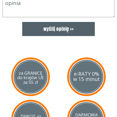
za GRANICĘ
e-RATY 0%
do krajów UE
w 15 minut
za 55 zł
DARMOWA
ZWROT aż