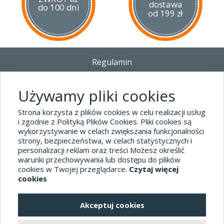
dostawa
do 100 dni
od 199 zł
Regulamin
Dostawa - Płatność - Zwrot
Polityka prywatności i pliki cookies
Używamy pliki cookies
Blog
Strona korzysta z plików cookies w celu realizacji usług
i zgodnie z Polityką Plików Cookies. Pliki cookies są
wykorzystywanie w celach zwiększania funkcjonalności
Dane kontaktowe
strony, bezpieczeństwa, w celach statystycznych i
tel.32 445-74-07
personalizacji reklam oraz treści Możesz określić
warunki przechowywania lub dostępu do plików
sklep@hard-skin.pl
cookies w Twojej przeglądarce.
Czytaj więcej
cookies
Realizacja: KM7.pl
Akceptuj cookies
pełna wersja sklepu