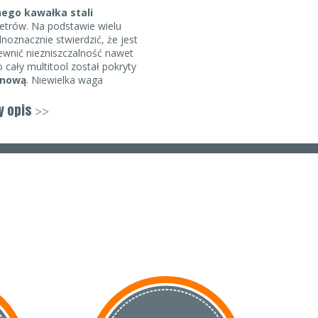
ego kawałka stali
metrów. Na podstawie wielu
oznacznie stwierdzić, że jest
ewnić niezniszczalność nawet
 cały multitool został pokryty
anową
. Niewielka waga
17 g powoduje, że możemy je
ż po kilku minutach zapomnieć o
y opis
>>
 następujące funkcje:
,
dzi ,
kluczy.
elka waga oraz wysoka jakość
 Gerber Shard Keychain jest