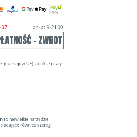
-07
pn-pt 9-21:00
PŁATNOŚĆ - ZWROT
Ę (do krajów UE) za 55 zł (stały
in
to niewielkie narzędzie
osiadające również szereg