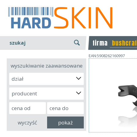
firma
bushcraf
szukaj
EAN:5908262160997
wyszukiwanie zaawansowane
dział
producent