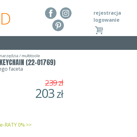
RD
rejestracja
logowanie
 narzędzia
/
multitoole
KEYCHAIN (22-01769)
ego faceta
239
zł
203
zł
 e-RATY 0% >>