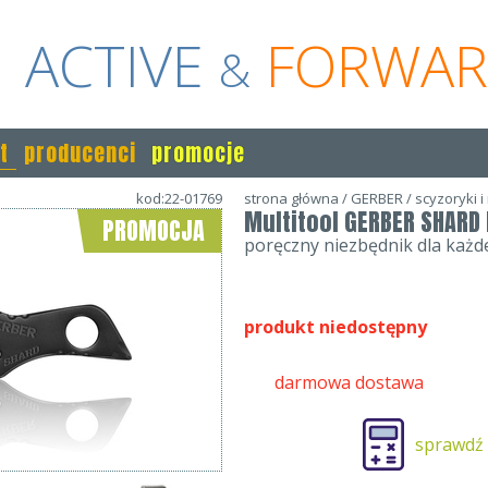
ACTIVE
FORWA
&
t
producenci
promocje
kod:22-01769
strona główna
/
GERBER
/
scyzoryki i
Multitool GERBER SHARD 
PROMOCJA
poręczny niezbędnik dla każd
produkt niedostępny
darmowa dostawa
sprawdź