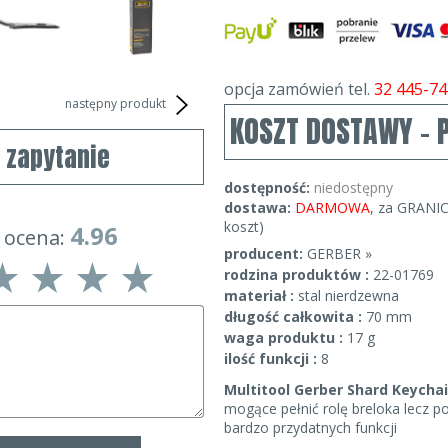
opcja zamówień tel.
32 445-74
następny produkt
KOSZT DOSTAWY - 
j zapytanie
dostępność:
niedostępny
dostawa:
DARMOWA
, za GRANIC
koszt)
4.96
 ocena:
producent:
GERBER »
rodzina produktów :
22-01769
materiał :
stal nierdzewna
długość całkowita :
70 mm
waga produktu :
17 g
ilość funkcji :
8
Multitool Gerber Shard Keycha
mogące pełnić rolę breloka lecz p
bardzo przydatnych funkcji