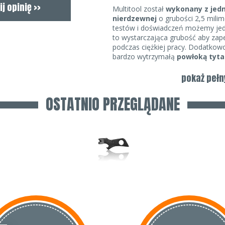
Multitool został
wykonany z jedn
nierdzewnej
o grubości 2,5 mili
testów i doświadczeń możemy jedn
to wystarczająca grubość aby zap
podczas ciężkiej pracy. Dodatkowo
bardzo wytrzymałą
powłoką tyt
narzędzia, która wynosi jedynie 
przenosić zawieszone na szyi i ju
pokaż pełn
jego istnieniu.
OSTATNIO PRZEGLĄDANE
Multitool został wyposażony w
mini łom,
śrubokręt krzyżakowy – Phillips
śrubokręt płaski mały,
śrubokręt płaski duży ,
otwieracz do kapsli,
końcówka do podważania gwoź
ściągacz izolacji,
otwór na linkę, smycz lub ucho 
Odpowiedni dobór narzędzi, niewi
wykonania powodują, że Multitool