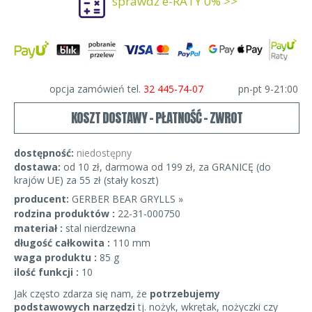
sprawdź e-RATY 0% >>
opcja zamówień tel.
32 445-74-07
pn-pt 9-21:00
KOSZT DOSTAWY - PŁATNOŚĆ - ZWROT
dostępność:
niedostępny
dostawa:
od 10 zł, darmowa od 199 zł, za GRANICĘ (do
krajów UE) za 55 zł (stały koszt)
producent:
GERBER BEAR GRYLLS »
rodzina produktów :
22-31-000750
materiał :
stal nierdzewna
długość całkowita :
110 mm
waga produktu :
85 g
ilość funkcji :
10
Jak często zdarza się nam, że
potrzebujemy
podstawowych narzędzi
tj. nożyk, wkrętak, nożyczki czy