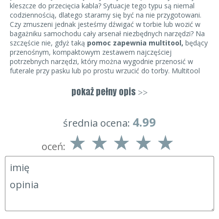
kleszcze do przecięcia kabla? Sytuacje tego typu są niemal
codziennością, dlatego staramy się być na nie przygotowani.
Czy zmuszeni jednak jesteśmy dźwigać w torbie lub wozić w
bagażniku samochodu cały arsenał niezbędnych narzędzi? Na
szczęście nie, gdyż taką
pomoc zapewnia multitool,
będący
przenośnym, kompaktowym zestawem najczęściej
potrzebnych narzędzi, który można wygodnie przenosić w
futerale przy pasku lub po prostu wrzucić do torby. Multitool
może posiadać nawet kilkanaście funkcji, wykonywany jest z
wysokiej jakości stali nierdzewnej, a jego rozmiary po złożeniu
pokaż pełny opis
>>
zazwyczaj osiągają jednie 12 cm, Cechy te zapewniły ogromny
sukces komercyjny multitoola, wykorzystywany jest obecnie
przez wszelkie formacje mundurowe, pracowników
4.99
średnia ocena:
technicznych, miłośników outdooru oraz przez ludzi o
praktycznym i niezależnym podejściu do życia.
oceń:
Multitool compact to jedno z niewielu tak małych narzędzi,
które
posiada aż dwa pełnowymiarowe ostrza
(gładkie
i ząbkowane) Jedną z jego największych zalet, jest zwarta,
kompaktowa budowa. Dzięki temu można go zawsze nosić
w kieszeni lub przytroczyć do kluczy.
Mocny szkielet ze stali nierdzewnej posiada
teksturowane