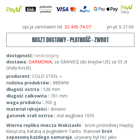
opcja zamówień tel.
32 445-74-07
pn-pt 9-21:00
KOSZT DOSTAWY - PŁATNOŚĆ - ZWROT
dostępność:
niedostępny
dostawa:
DARMOWA
, za GRANICĘ (do krajów UE) za 55 zł
(stały koszt)
producent:
COLD STEEL »
rodzina produktów :
88BWW
długość ostrza :
536 mm
długość całkowita :
701 mm
waga produktu :
700 g
materiał rękojeści :
drewno
gatunek stali ostrza :
stal węglowa 1055
Wierna replika miecza Wakizashi
- broni pośredniej między
klasyczną Kataną a puginałem Tanto. Stanowił
broń
zapasową każdego samuraja
, używany był też jako