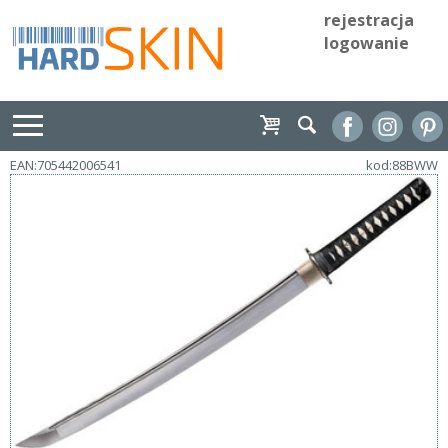
rejestracja
logowanie
EAN:705442006541
kod:88BWW