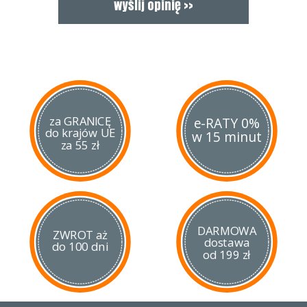
treningu siły cięć - Tameshigiri.
za GRANICĘ
e-RATY 0%
do krajów UE
w 15 minut
za 55 zł
DARMOWA
ZWROT aż
dostawa
do 100 dni
od 199 zł