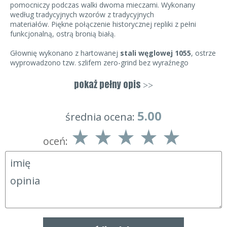
pomocniczy podczas walki dwoma mieczami. Wykonany
według tradycyjnych wzorów z tradycyjnych
materiałów. Piękne połączenie historycznej repliki z pełni
funkcjonalną, ostrą bronią białą.
Głownię wykonano z hartowanej
stali węglowej 1055
, ostrze
wyprowadzono tzw. szlifem zero-grind bez wyraźnego
przejścia między płazami a krawędzią tnącą.
Miecz jest
bardzo ostry
pokaż pełny opis
>>
i bez trudu tnie maty treningowe.
Rękojeść została wykonana z drewna i pokryta
5.00
średnia ocena:
prawdziwą
Same
(skóra płaszczki - Raja). Na uwagę zwraca
ozdobna
Tsuba
(jelec tarczowy),
Kashira
(kapturek rękojeści)
oceń:
oraz
Menuki
(dekoracyjny detal pod oplotem) wykonane
w formie metalowych odlewów.
Pochwę -
Saya
wykonano z drewna pokrytego emalią
naśladującą tradycyjną japońską lakę.
Polecamy zaawansowanym adeptom sztuki miecza (Kenjitsu,
Iaido, Kendo) oraz wszystkim kolekcjonerom broni.
UWAGA! Miecz ten jest w pełni przystosowany do