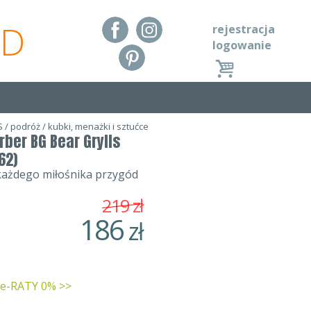
RD
rejestracja
logowanie
S
/
podróż
/
kubki, menażki i sztućce
ber BG Bear Grylls
62)
ażdego miłośnika przygód
219
zł
186
zł
 e-RATY 0% >>