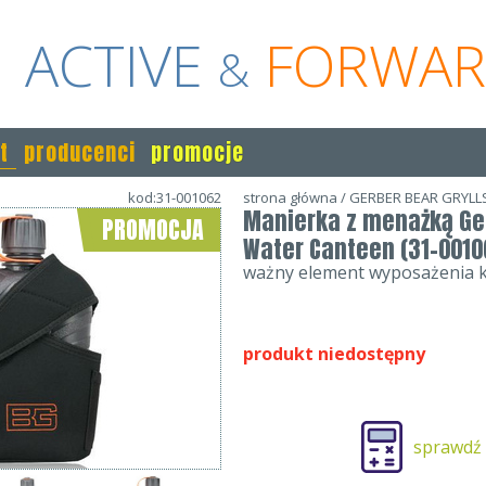
ACTIVE
FORWA
&
t
producenci
promocje
kod:31-001062
strona główna
/
GERBER BEAR GRYLL
Manierka z menażką Ger
PROMOCJA
Water Canteen (31-0010
ważny element wyposażenia k
produkt niedostępny
sprawdź