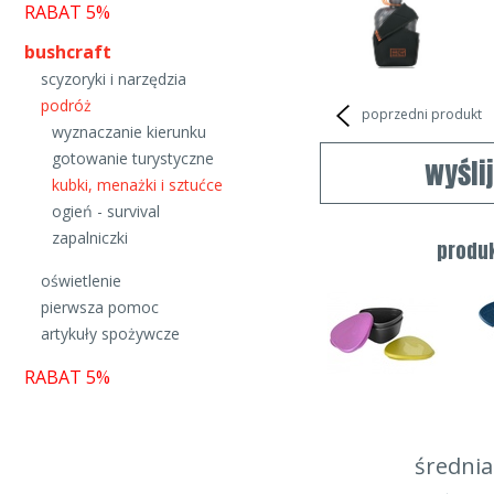
RABAT 5%
bushcraft
scyzoryki i narzędzia
podróż
poprzedni produkt
wyznaczanie kierunku
gotowanie turystyczne
wyśli
kubki, menażki i sztućce
ogień - survival
zapalniczki
produ
oświetlenie
pierwsza pomoc
artykuły spożywcze
RABAT 5%
średnia