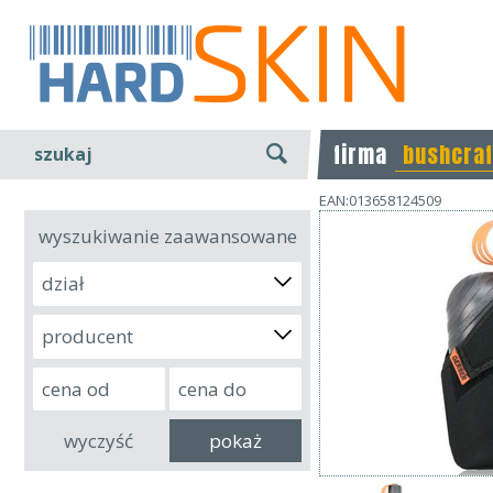
firma
bushcraf
szukaj
EAN:013658124509
wyszukiwanie zaawansowane
dział
producent