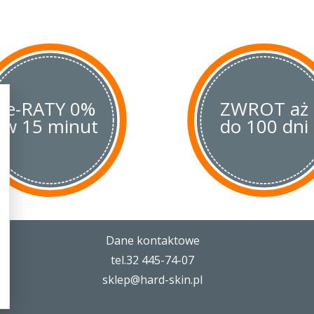
e-RATY 0%
ZWROT aż
w 15 minut
do 100 dni
Dane kontaktowe
tel.32 445-74-07
sklep@hard-skin.pl