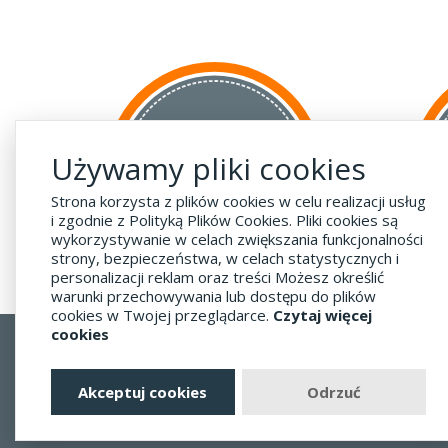
za GRANICĘ
Używamy pliki cookies
do krajów UE
za 55 zł
Strona korzysta z plików cookies w celu realizacji usług
i zgodnie z Polityką Plików Cookies. Pliki cookies są
wykorzystywanie w celach zwiększania funkcjonalności
strony, bezpieczeństwa, w celach statystycznych i
personalizacji reklam oraz treści Możesz określić
warunki przechowywania lub dostępu do plików
cookies w Twojej przeglądarce.
Czytaj więcej
cookies
Regulamin
Dostawa - Płatność - Zwrot
Akceptuj cookies
Odrzuć
Polityka prywatności i pliki cookies
Blog