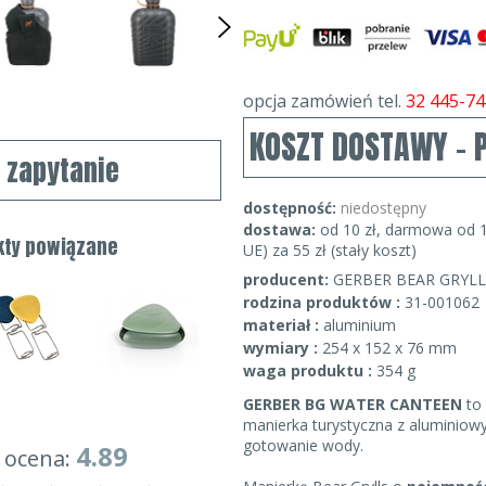
opcja zamówień tel.
32 445-74
KOSZT DOSTAWY - 
j zapytanie
dostępność:
niedostępny
dostawa:
od 10 zł, darmowa od 1
kty powiązane
UE) za 55 zł (stały koszt)
producent:
GERBER BEAR GRYLL
rodzina produktów :
31-001062
materiał :
aluminium
wymiary :
254 x 152 x 76 mm
waga produktu :
354 g
GERBER BG WATER CANTEEN
to 
manierka turystyczna z aluminio
gotowanie wody.
4.89
 ocena: