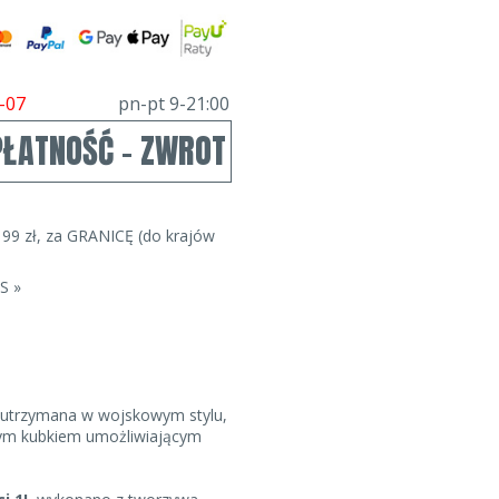
-07
pn-pt 9-21:00
PŁATNOŚĆ - ZWROT
99 zł, za GRANICĘ (do krajów
S »
utrzymana w wojskowym stylu,
wym kubkiem umożliwiającym