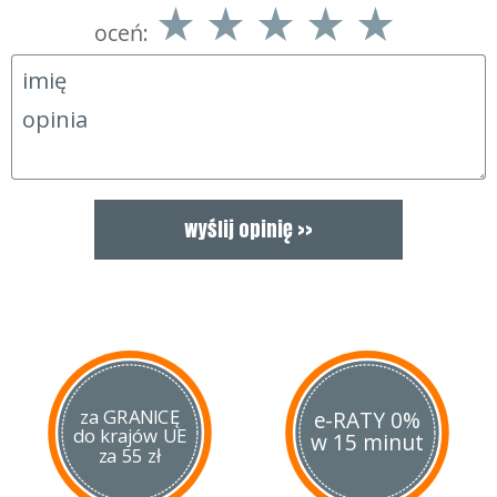
oceń:
za GRANICĘ
e-RATY 0%
do krajów UE
w 15 minut
za 55 zł