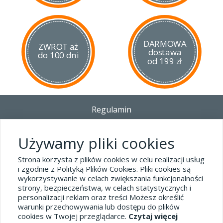
DARMOWA
ZWROT aż
dostawa
do 100 dni
od 199 zł
Regulamin
Dostawa - Płatność - Zwrot
Polityka prywatności i pliki cookies
Używamy pliki cookies
Blog
Strona korzysta z plików cookies w celu realizacji usług
i zgodnie z Polityką Plików Cookies. Pliki cookies są
wykorzystywanie w celach zwiększania funkcjonalności
Dane kontaktowe
strony, bezpieczeństwa, w celach statystycznych i
tel.32 445-74-07
personalizacji reklam oraz treści Możesz określić
warunki przechowywania lub dostępu do plików
sklep@hard-skin.pl
cookies w Twojej przeglądarce.
Czytaj więcej