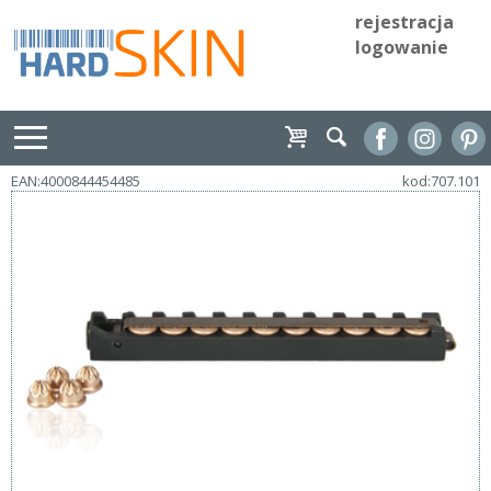
rejestracja
logowanie
EAN:4000844454485
kod:707.101