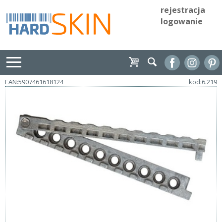
rejestracja
logowanie
EAN:5907461618124
kod:6.219