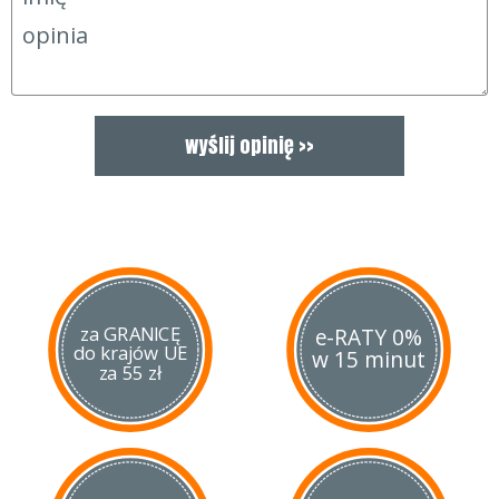
za GRANICĘ
e-RATY 0%
do krajów UE
w 15 minut
za 55 zł