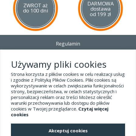
DARMOWA
ZWROT aż
dostawa
do 100 dni
od 199 zł
Regulamin
Dostawa - Płatność - Zwrot
Polityka prywatności i pliki cookies
Używamy pliki cookies
Blog
Strona korzysta z plików cookies w celu realizacji usług
i zgodnie z Polityką Plików Cookies. Pliki cookies są
wykorzystywanie w celach zwiększania funkcjonalności
Dane kontaktowe
strony, bezpieczeństwa, w celach statystycznych i
tel.32 445-74-07
personalizacji reklam oraz treści Możesz określić
warunki przechowywania lub dostępu do plików
sklep@hard-skin.pl
cookies w Twojej przeglądarce.
Czytaj więcej
cookies
Realizacja: KM7.pl
Akceptuj cookies