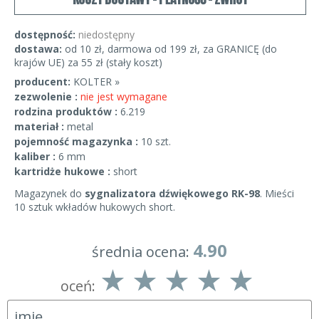
dostępność:
niedostępny
dostawa:
od 10 zł, darmowa od 199 zł, za GRANICĘ (do
krajów UE) za 55 zł (stały koszt)
producent:
KOLTER »
zezwolenie :
nie jest wymagane
rodzina produktów :
6.219
materiał :
metal
pojemność magazynka :
10 szt.
kaliber :
6 mm
kartridże hukowe :
short
Magazynek do
sygnalizatora dźwiękowego RK-98
. Mieści
10 sztuk wkładów hukowych short.
4.90
średnia ocena:
oceń: