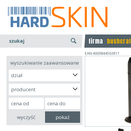
firma
bushcraf
szukaj
EAN:4000844563811
wyszukiwanie zaawansowane
dział
producent