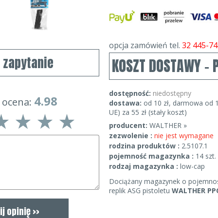
opcja zamówień tel.
32 445-74
j zapytanie
KOSZT DOSTAWY - 
dostępność:
niedostępny
4.98
 ocena:
dostawa:
od 10 zł, darmowa od 1
UE) za 55 zł (stały koszt)
producent:
WALTHER »
zezwolenie :
nie jest wymagane
rodzina produktów :
2.5107.1
pojemność magazynka :
14 szt.
rodzaj magazynka :
low-cap
Dociążany magazynek o pojemnośc
replik ASG pistoletu
WALTHER PP