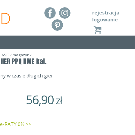
RD
rejestracja
logowanie
a ASG
/
magazynki
HER PPQ HME kal.
 w czasie długich gier
56,90
zł
 e-RATY 0% >>