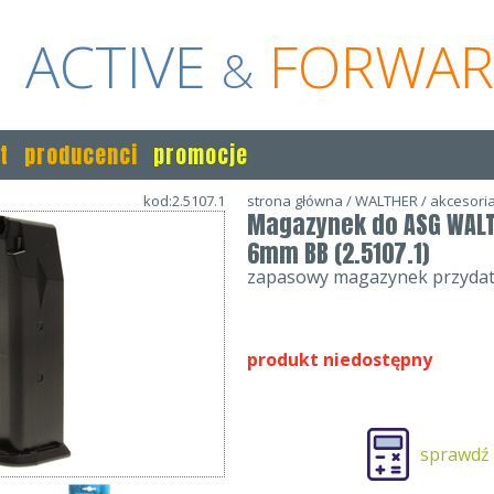
ACTIVE
FORWA
&
t
producenci
promocje
kod:2.5107.1
strona główna
/
WALTHER
/
akcesori
Magazynek do ASG WALT
6mm BB (2.5107.1)
zapasowy magazynek przydatny
produkt niedostępny
sprawdź