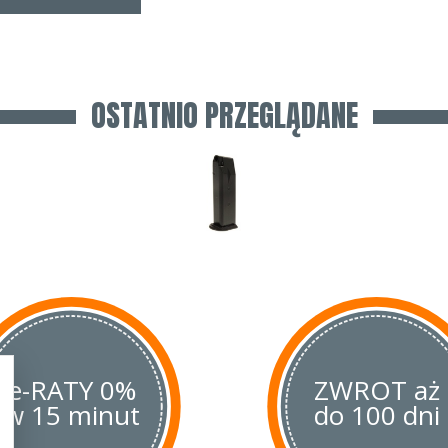
OSTATNIO PRZEGLĄDANE
e-RATY 0%
ZWROT aż
w 15 minut
do 100 dni