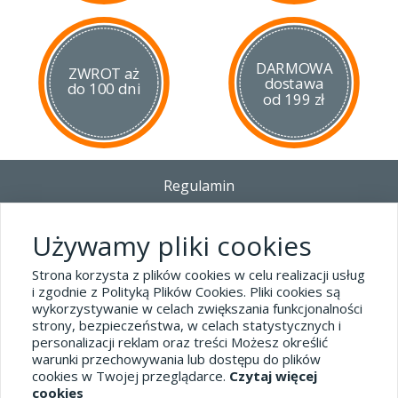
DARMOWA
ZWROT aż
dostawa
do 100 dni
od 199 zł
Regulamin
Dostawa - Płatność - Zwrot
Polityka prywatności i pliki cookies
Używamy pliki cookies
Blog
Strona korzysta z plików cookies w celu realizacji usług
i zgodnie z Polityką Plików Cookies. Pliki cookies są
wykorzystywanie w celach zwiększania funkcjonalności
Dane kontaktowe
strony, bezpieczeństwa, w celach statystycznych i
tel.32 445-74-07
personalizacji reklam oraz treści Możesz określić
warunki przechowywania lub dostępu do plików
sklep@hard-skin.pl
cookies w Twojej przeglądarce.
Czytaj więcej
cookies