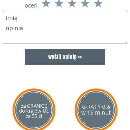
oceń:
za GRANICĘ
e-RATY 0%
do krajów UE
w 15 minut
za 55 zł