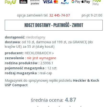
opcja zamówień tel.
32 445-74-07
pn-pt 9-21:00
KOSZT DOSTAWY - PŁATNOŚĆ - ZWROT
dostępność:
niedostępny
dostawa:
od 10 zł, darmowa od 199 zł, za GRANICĘ (do
krajów UE) za 55 zł (stały koszt)
producent:
HECKLER&KOCH »
zezwolenie :
nie jest wymagane
rodzina produktów :
2.5996.1
pojemność magazynka :
12 szt.
rodzaj magazynka :
real-cap
Magazynek do sprężynowej repliki pistoletu
Heckler & Koch
USP Compact
4.87
średnia ocena: