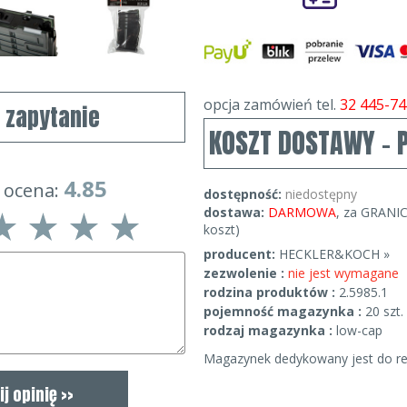
opcja zamówień tel.
32 445-74
j zapytanie
KOSZT DOSTAWY - 
4.85
 ocena:
dostępność:
niedostępny
dostawa:
DARMOWA
, za GRANIC
koszt)
producent:
HECKLER&KOCH »
zezwolenie :
nie jest wymagane
rodzina produktów :
2.5985.1
pojemność magazynka :
20 szt.
rodzaj magazynka :
low-cap
Magazynek dedykowany jest do rep