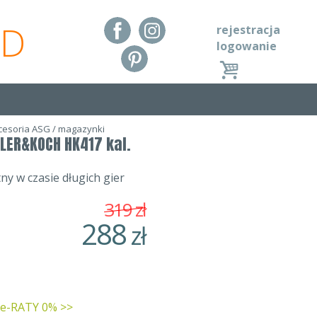
RD
rejestracja
logowanie
cesoria ASG
/
magazynki
LER&KOCH HK417 kal.
 w czasie długich gier
319
zł
288
zł
 e-RATY 0% >>