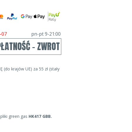
-07
pn-pt 9-21:00
PŁATNOŚĆ - ZWROT
Ę (do krajów UE) za 55 zł (stały
liki green gas
HK417 GBB.