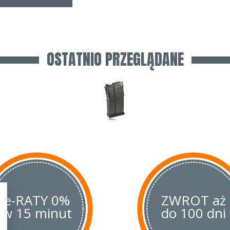
OSTATNIO PRZEGLĄDANE
e-RATY 0%
ZWROT aż
w 15 minut
do 100 dni