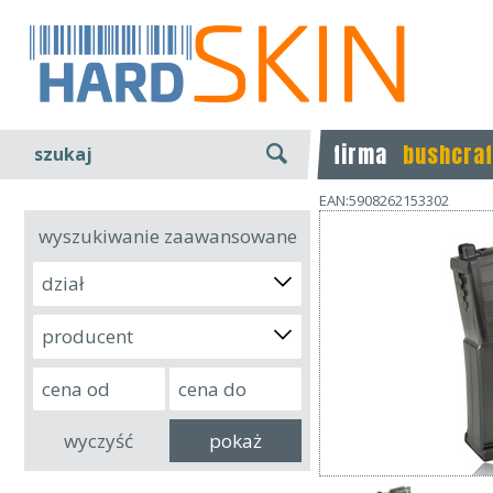
firma
bushcraf
szukaj
EAN:5908262153302
wyszukiwanie zaawansowane
dział
producent