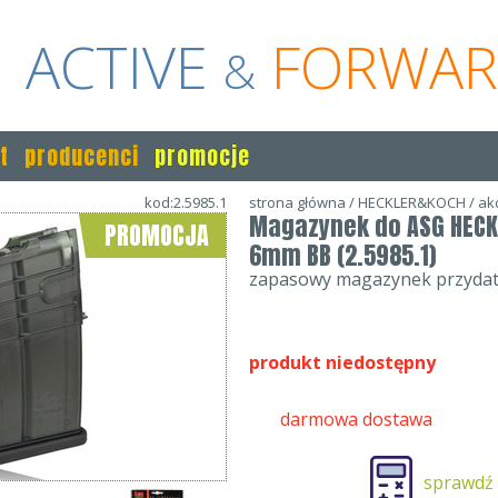
ACTIVE
FORWA
&
t
producenci
promocje
kod:2.5985.1
strona główna
/
HECKLER&KOCH
/
ak
Magazynek do ASG HECK
PROMOCJA
6mm BB (2.5985.1)
zapasowy magazynek przydatny
produkt niedostępny
darmowa dostawa
sprawdź