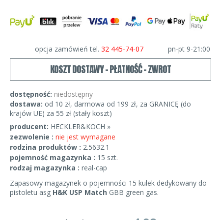
opcja zamówień tel.
32 445-74-07
pn-pt 9-21:00
KOSZT DOSTAWY - PŁATNOŚĆ - ZWROT
dostępność:
niedostępny
dostawa:
od 10 zł, darmowa od 199 zł, za GRANICĘ (do
krajów UE) za 55 zł (stały koszt)
producent:
HECKLER&KOCH »
zezwolenie :
nie jest wymagane
rodzina produktów :
2.5632.1
pojemność magazynka :
15 szt.
rodzaj magazynka :
real-cap
Zapasowy magazynek o pojemności 15 kulek dedykowany do
pistoletu asg
H&K USP Match
GBB green gas.