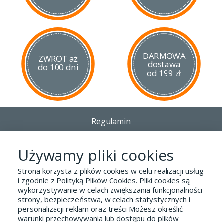
DARMOWA
ZWROT aż
dostawa
do 100 dni
od 199 zł
Regulamin
Dostawa - Płatność - Zwrot
Polityka prywatności i pliki cookies
Używamy pliki cookies
Blog
Strona korzysta z plików cookies w celu realizacji usług
i zgodnie z Polityką Plików Cookies. Pliki cookies są
wykorzystywanie w celach zwiększania funkcjonalności
Dane kontaktowe
strony, bezpieczeństwa, w celach statystycznych i
tel.32 445-74-07
personalizacji reklam oraz treści Możesz określić
warunki przechowywania lub dostępu do plików
sklep@hard-skin.pl