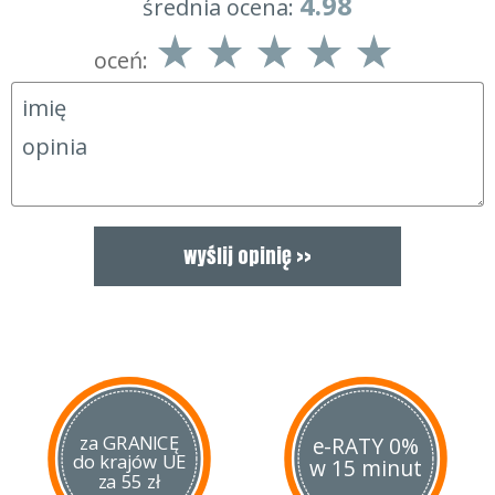
4.98
średnia ocena:
oceń:
za GRANICĘ
e-RATY 0%
do krajów UE
w 15 minut
za 55 zł