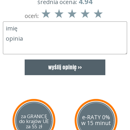
4.94
średnia ocena:
oceń:
za GRANICĘ
e-RATY 0%
do krajów UE
w 15 minut
za 55 zł