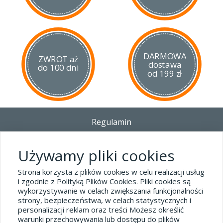
DARMOWA
ZWROT aż
dostawa
do 100 dni
od 199 zł
Regulamin
Dostawa - Płatność - Zwrot
Polityka prywatności i pliki cookies
Używamy pliki cookies
Blog
Strona korzysta z plików cookies w celu realizacji usług
i zgodnie z Polityką Plików Cookies. Pliki cookies są
wykorzystywanie w celach zwiększania funkcjonalności
Dane kontaktowe
strony, bezpieczeństwa, w celach statystycznych i
tel.32 445-74-07
personalizacji reklam oraz treści Możesz określić
warunki przechowywania lub dostępu do plików
sklep@hard-skin.pl