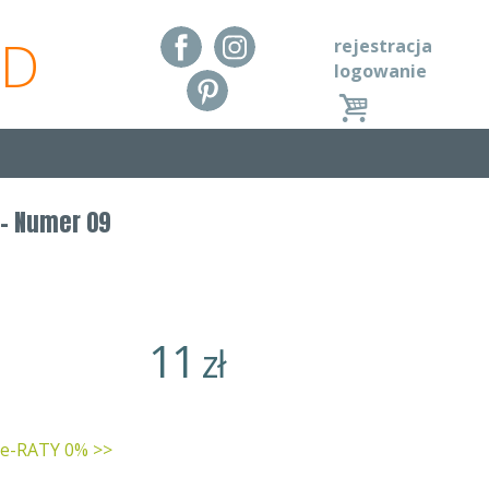
RD
rejestracja
logowanie
- Numer 09
11
zł
 e-RATY 0% >>