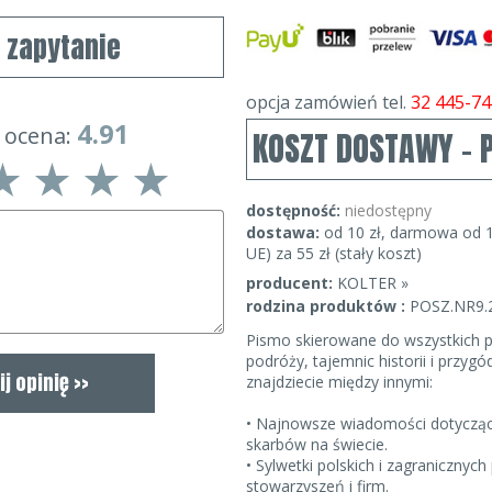
j zapytanie
opcja zamówień tel.
32 445-74
4.91
 ocena:
KOSZT DOSTAWY - 
dostępność:
niedostępny
dostawa:
od 10 zł, darmowa od 1
UE) za 55 zł (stały koszt)
producent:
KOLTER »
rodzina produktów :
POSZ.NR9.
Pismo skierowane do wszystkich p
podróży, tajemnic historii i przy
znajdziecie między innymi:
• Najnowsze wiadomości dotyczące
skarbów na świecie.
• Sylwetki polskich i zagranicznyc
stowarzyszeń i firm.