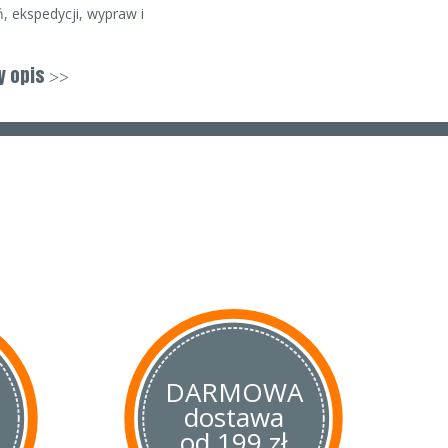
, ekspedycji, wypraw i
karbach i nierozwikłanych
y opis
>>
ów, militariów i innych.
enzje wykrywaczy metali,
sprzętu eksploracyjnego.
ilmów o tematyce podróżniczej,
DARMOWA
dostawa
od 199 zł