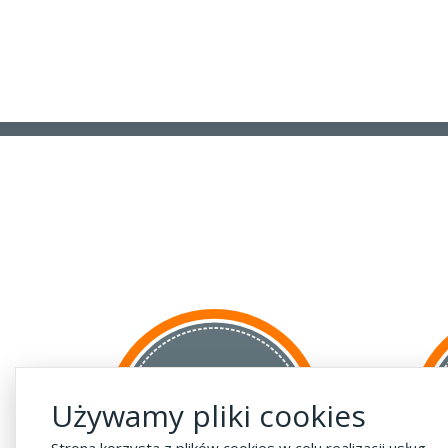
za GRANICĘ
Używamy pliki cookies
do krajów UE
za 55 zł