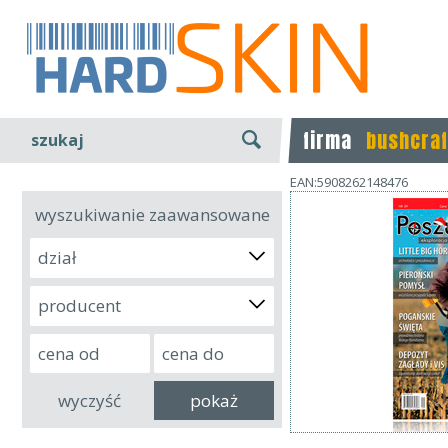
firma
bushcraf
szukaj
EAN:5908262148476
wyszukiwanie zaawansowane
dział
producent