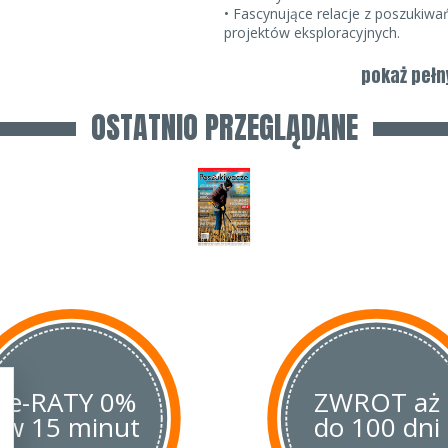
• Fascynujące relacje z poszukiwań
projektów eksploracyjnych.
• Intrygujące artykuły o ukrytych s
tajemnicach historii.
pokaż pełn
• Opisy kolekcji, zbiorów, numizmat
• Poszukiwawcze rady, testy i rec
OSTATNIO PRZEGLĄDANE
ekwipunku wyprawowego i innego 
• Recenzje książek, programów i f
historycznej i eksploracyjnej.
e-RATY 0%
ZWROT aż
w 15 minut
do 100 dni