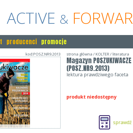
ACTIVE
FORWA
&
t
producenci
promocje
kod:POSZ.NR9.2013
strona główna
/
KOLTER
/
literatura
Magazyn POSZUKIWACZE 
(POSZ.NR9.2013)
lektura prawdziwego faceta
produkt niedostępny
sprawdź