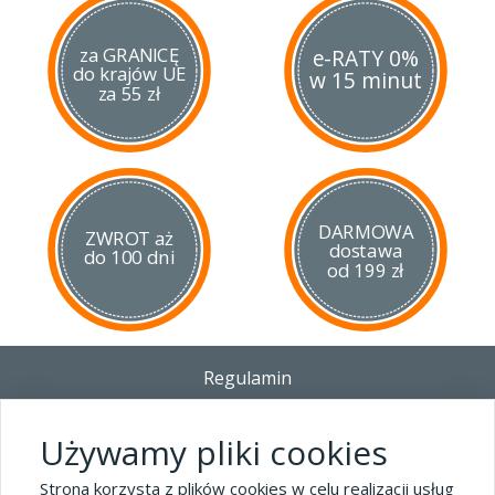
za GRANICĘ
e-RATY 0%
do krajów UE
w 15 minut
za 55 zł
DARMOWA
ZWROT aż
dostawa
do 100 dni
od 199 zł
Regulamin
Dostawa - Płatność - Zwrot
Polityka prywatności i pliki cookies
Używamy pliki cookies
Blog
Strona korzysta z plików cookies w celu realizacji usług