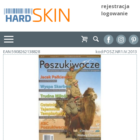
rejestracja
logowanie
EAN:5908262138828
kod:POSZ.NR1.IV.2013