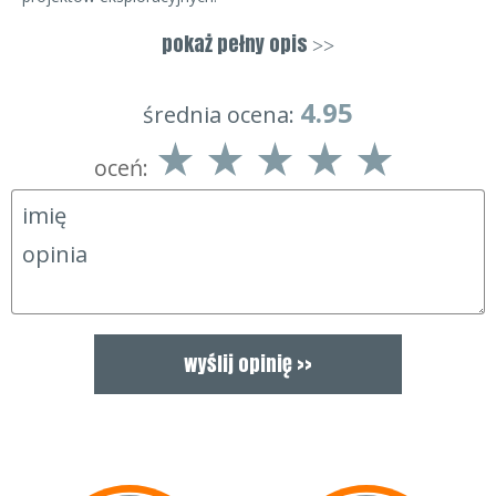
• Intrygujące artykuły o ukrytych skarbach i nierozwikłanych
tajemnicach historii.
pokaż pełny opis
>>
• Opisy kolekcji, zbiorów, numizmatów, militariów i innych.
• Poszukiwawcze rady, testy i recenzje wykrywaczy metali,
ekwipunku wyprawowego i innego sprzętu eksploracyjnego.
4.95
średnia ocena:
• Recenzje książek, programów i filmów o tematyce
podróżniczej, historycznej i eksploracyjnej.
oceń: