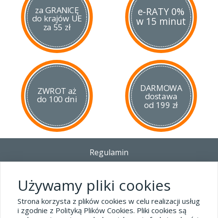
za GRANICĘ
e-RATY 0%
do krajów UE
w 15 minut
za 55 zł
DARMOWA
ZWROT aż
dostawa
do 100 dni
od 199 zł
Regulamin
Dostawa - Płatność - Zwrot
Polityka prywatności i pliki cookies
Używamy pliki cookies
Blog
Strona korzysta z plików cookies w celu realizacji usług
i zgodnie z Polityką Plików Cookies. Pliki cookies są