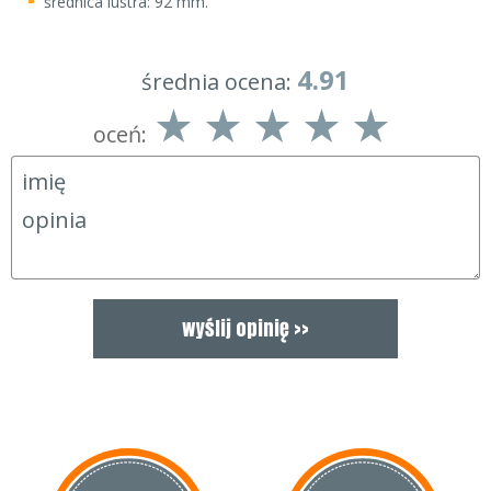
średnica lustra: 92 mm.
4.91
średnia ocena:
oceń: