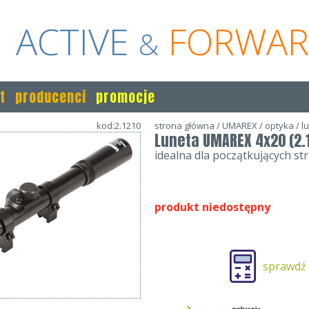
ACTIVE
FORWA
&
t
producenci
promocje
kod:2.1210
strona główna
/
UMAREX
/
optyka
/
l
Luneta UMAREX 4x20 (2.
idealna dla początkujących st
produkt niedostępny
sprawdź