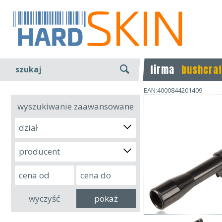
firma
bushcraf
szukaj
EAN:4000844201409
wyszukiwanie zaawansowane
dział
producent