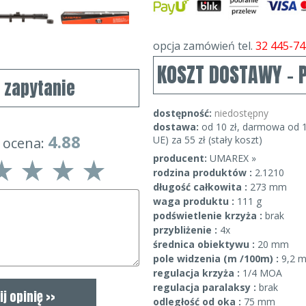
opcja zamówień tel.
32 445-74
KOSZT DOSTAWY - 
j zapytanie
dostępność:
niedostępny
dostawa:
od 10 zł, darmowa od 1
4.88
UE) za 55 zł (stały koszt)
 ocena:
producent:
UMAREX »
rodzina produktów :
2.1210
długość całkowita :
273 mm
waga produktu :
111 g
podświetlenie krzyża :
brak
przybliżenie :
4x
średnica obiektywu :
20 mm
pole widzenia (m /100m) :
9,2 
regulacja krzyża :
1/4 MOA
regulacja paralaksy :
brak
odległość od oka :
75 mm