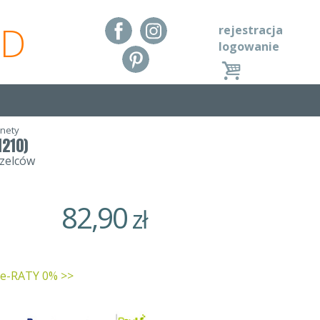
RD
rejestracja
logowanie
unety
1210)
rzelców
82,90
zł
 e-RATY 0% >>