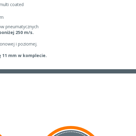
 multi coated
mm
ków pneumatycznych
oniżej 250 m/s.
ionowej i poziomej.
ę 11 mm w komplecie.