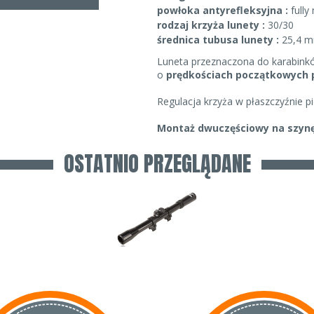
powłoka antyrefleksyjna :
fully
rodzaj krzyża lunety :
30/30
średnica tubusa lunety :
25,4 
Luneta przeznaczona do karabin
o
prędkościach początkowych p
Regulacja krzyża w płaszczyźnie p
Montaż dwuczęściowy na szyn
OSTATNIO PRZEGLĄDANE