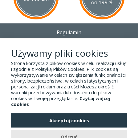
od 199 zł
Regulamin
Dostawa - Płatność - Zwrot
Polityka prywatności i pliki cookies
Używamy pliki cookies
Blog
Strona korzysta z plików cookies w celu realizacji usług
i zgodnie z Polityką Plików Cookies. Pliki cookies są
wykorzystywanie w celach zwiększania funkcjonalności
Dane kontaktowe
strony, bezpieczeństwa, w celach statystycznych i
tel.32 445-74-07
personalizacji reklam oraz treści Możesz określić
warunki przechowywania lub dostępu do plików
sklep@hard-skin.pl
cookies w Twojej przeglądarce.
Czytaj więcej
cookies
Realizacja: KM7.pl
Akceptuj cookies
pełna wersja sklepu
Odrzuć