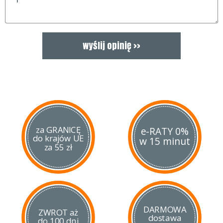
wykorzystywane na bliższych dystansach.
za GRANICĘ
e-RATY 0%
do krajów UE
w 15 minut
za 55 zł
DARMOWA
ZWROT aż
dostawa
do 100 dni