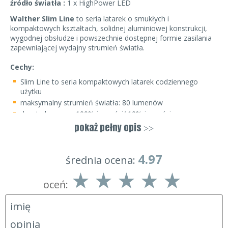
źródło światła :
1 x HighPower LED
Walther Slim Line
to seria latarek o smukłych i
kompaktowych kształtach, solidnej aluminiowej konstrukcji,
wygodnej obsłudze i powszechnie dostępnej formie zasilania
zapewniającej wydajny strumień światła.
Cechy:
Slim Line to seria kompaktowych latarek codziennego
użytku
maksymalny strumień światła: 80 lumenów
dwa tryby pracy: 100% jasności/ 10% jasności
zasilanie: 1 x bateria AA
pokaż pełny opis
>>
korpus wykonany z anodyzowanego aluminium HA II
ergonomiczny, teksturowany chwyt
4.97
średnia ocena:
głowica z pierścieniem taktycznym, chroniącym optykę
przed zarysowaniem
skoncentrowany strumień światła o zasięgu do 40 metrów
oceń:
reflektor typu OP (tzw. skórka pomarańczy) mocniejszy
strumień wtórny (oczny), boki są mocniej doświetlone,
latarka ma mniejszy zasięg, ale światło jest efektywniej