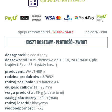
sprawdź e-RATY 0% >>
opcja zamówień tel.
32 445-74-07
pn-pt 9-21:00
KOSZT DOSTAWY - PŁATNOŚĆ - ZWROT
dostępność:
niedostępny
dostawa:
od 10 zł, darmowa od 199 zł, za GRANICĘ (do
krajów UE) za 55 zł (stały koszt)
producent:
WALTHER »
rodzina produktów :
3.7052
rodzaj zasilania :
1 x bateria AA
długość całkowita :
98 mm
waga produktu :
39 g (z bateriami)
zasięg skuteczny :
40 m (max)
rodzaj latarki :
klasyczna
wodoodporność :
IPX6