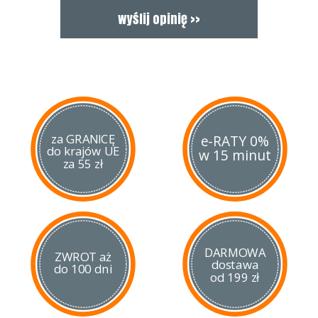
za GRANICĘ
e-RATY 0%
do krajów UE
w 15 minut
za 55 zł
DARMOWA
ZWROT aż
dostawa
do 100 dni
od 199 zł