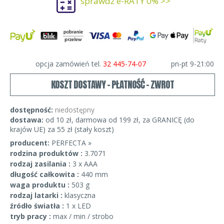
sprawdź e-RATY 0% >>
opcja zamówień tel.
32 445-74-07
pn-pt 9-21:00
KOSZT DOSTAWY - PŁATNOŚĆ - ZWROT
dostępność:
niedostępny
dostawa:
od 10 zł, darmowa od 199 zł, za GRANICĘ (do
krajów UE) za 55 zł (stały koszt)
producent:
PERFECTA »
rodzina produktów :
3.7071
rodzaj zasilania :
3 x AAA
długość całkowita :
440 mm
waga produktu :
503 g
rodzaj latarki :
klasyczna
źródło światła :
1 x LED
tryb pracy :
max / min / strobo