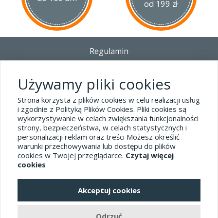
od 199 zł
Regulamin
Dostawa - Płatność - Zwrot
Polityka prywatności i pliki cookies
Używamy pliki cookies
Blog
Strona korzysta z plików cookies w celu realizacji usług
i zgodnie z Polityką Plików Cookies. Pliki cookies są
wykorzystywanie w celach zwiększania funkcjonalności
Dane kontaktowe
strony, bezpieczeństwa, w celach statystycznych i
tel.32 445-74-07
personalizacji reklam oraz treści Możesz określić
warunki przechowywania lub dostępu do plików
sklep@hard-skin.pl
cookies w Twojej przeglądarce.
Czytaj więcej
cookies
Realizacja: KM7.pl
Akceptuj cookies
pełna wersja sklepu
Odrzuć