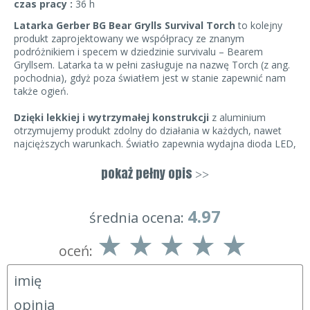
czas pracy :
36 h
Latarka Gerber BG Bear Grylls Survival Torch
to kolejny
produkt zaprojektowany we współpracy ze znanym
podróżnikiem i specem w dziedzinie survivalu – Bearem
Gryllsem. Latarka ta w pełni zasługuje na nazwę Torch (z ang.
pochodnia), gdyż poza światłem jest w stanie zapewnić nam
także ogień.
Dzięki lekkiej i wytrzymałej konstrukcji
z aluminium
otrzymujemy produkt zdolny do działania w każdych, nawet
najcięższych warunkach. Światło zapewnia wydajna dioda LED,
która do działania potrzebuje zaledwie jednej baterii AA, by
móc świecić do 36 godzin.
Gumowana rękojeść
zapobiega
pokaż pełny opis
>>
przypadkowemu wyślizgiwaniu się latarki z dłoni, a otwór
w tylnej części sprawia, że możemy bez większych problemów
przytroczyć ją do oporządzenia.
4.97
średnia ocena:
W samej latarce znajdziemy także
specjalny, wodoodporny
oceń:
schowek
, w którym mieści się podpałka wraz z zapałkami
sztormowymi. Połączenie tych dwóch rzeczy daje nam
możliwość rozpalenia ognia w każdych warunkach.
Wytrzymałość, mała waga i funkcjonalność to z pewnością