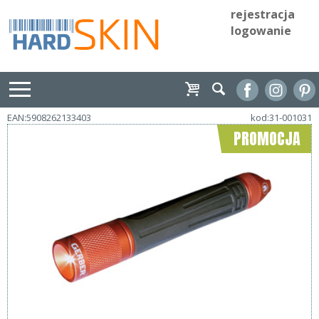
rejestracja
logowanie
EAN:5908262133403
kod:31-001031
PROMOCJA