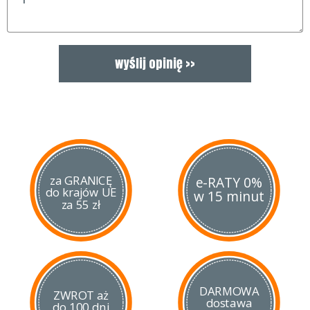
cechy, które sprawią, że latarka będzie stanowić idealne
uzupełnienie naszego ekwipunku wyprawowego.
za GRANICĘ
e-RATY 0%
do krajów UE
w 15 minut
za 55 zł
DARMOWA
ZWROT aż
dostawa
do 100 dni