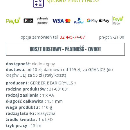
sprawdź e-RATY 0% >>
opcja zamówień tel.
32 445-74-07
pn-pt 9-21:00
KOSZT DOSTAWY - PŁATNOŚĆ - ZWROT
dostępność:
niedostępny
dostawa:
od 10 zł, darmowa od 199 zł, za GRANICĘ (do
krajów UE) za 55 zł (stały koszt)
producent:
GERBER BEAR GRYLLS »
rodzina produktów :
31-001031
rodzaj zasilania :
1 x AA
długość całkowita :
151 mm
waga produktu :
110 g
rodzaj latarki :
klasyczna
źródło światła :
1 x LED
tryb pracy :
15 lm