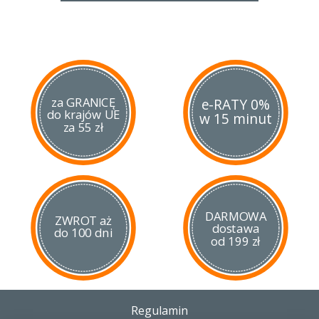
za GRANICĘ
e-RATY 0%
do krajów UE
w 15 minut
za 55 zł
DARMOWA
ZWROT aż
dostawa
do 100 dni
od 199 zł
Regulamin