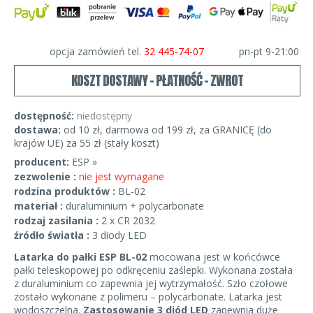
opcja zamówień tel.
32 445-74-07
pn-pt 9-21:00
KOSZT DOSTAWY - PŁATNOŚĆ - ZWROT
dostępność:
niedostępny
dostawa:
od 10 zł, darmowa od 199 zł, za GRANICĘ (do
krajów UE) za 55 zł (stały koszt)
producent:
ESP »
zezwolenie :
nie jest wymagane
rodzina produktów :
BL-02
materiał :
duraluminium + polycarbonate
rodzaj zasilania :
2 x CR 2032
źródło światła :
3 diody LED
Latarka do pałki ESP
BL-02
mocowana jest w końcówce
pałki teleskopowej po odkręceniu zaślepki. Wykonana została
z duraluminium co zapewnia jej wytrzymałość. Szło czołowe
zostało wykonane z polimeru – polycarbonate. Latarka jest
wodoszczelna.
Zastosowanie 3 diód LED
zapewnia duże