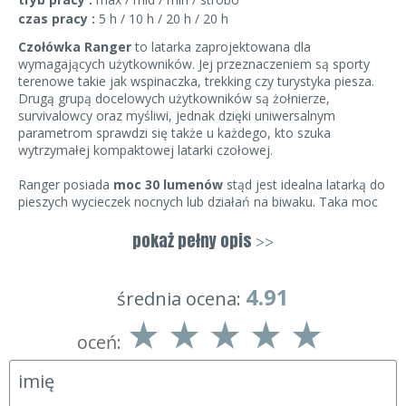
czas pracy :
5 h / 10 h / 20 h / 20 h
Czołówka Ranger
to latarka zaprojektowana dla
wymagających użytkowników. Jej przeznaczeniem są sporty
terenowe takie jak wspinaczka, trekking czy turystyka piesza.
Drugą grupą docelowych użytkowników są żołnierze,
survivalowcy oraz myśliwi, jednak dzięki uniwersalnym
parametrom sprawdzi się także u każdego, kto szuka
wytrzymałej kompaktowej latarki czołowej.
Ranger posiada
moc 30 lumenów
stąd jest idealna latarką do
pieszych wycieczek nocnych lub działań na biwaku. Taka moc
wystarcza na oświetlenie prawie 30 metrów drogi przed sobą.
Jest to wystarczający dystans, aby czuć się pewnie i
pokaż pełny opis
>>
bezpiecznie.
Latarkę wyposażono w
system Intelligent Light®
który
pozwala na lepsze oświetlenie drogi którą się poruszamy.
4.91
średnia ocena:
Działa w ten sposób, że dwie diody oświetlają przód a dwie
boki drogi, którą się poruszamy.Taki system oświetlenia
oceń:
sprawdza się o wiele lepiej od tradycyjnych. Wyraźniej widać
naszą trasę i jej boki, dzięki czemu nie musimy kręcić głową,
aby sprawdzić, co znajduje się obok.