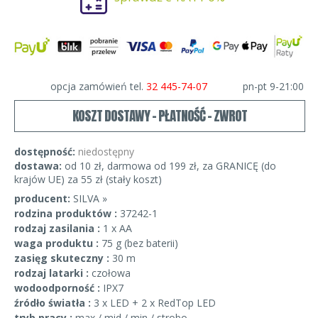
opcja zamówień tel.
32 445-74-07
pn-pt 9-21:00
KOSZT DOSTAWY - PŁATNOŚĆ - ZWROT
dostępność:
niedostępny
dostawa:
od 10 zł, darmowa od 199 zł, za GRANICĘ (do
krajów UE) za 55 zł (stały koszt)
producent:
SILVA »
rodzina produktów :
37242-1
rodzaj zasilania :
1 x AA
waga produktu :
75 g (bez baterii)
zasięg skuteczny :
30 m
rodzaj latarki :
czołowa
wodoodporność :
IPX7
źródło światła :
3 x LED + 2 x RedTop LED
tryb pracy :
max / mid / min / strobo