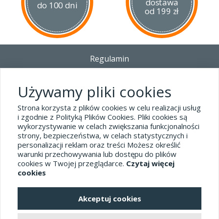
dostawa
do 100 dni
od 199 zł
Regulamin
Dostawa - Płatność - Zwrot
Polityka prywatności i pliki cookies
Używamy pliki cookies
Blog
Strona korzysta z plików cookies w celu realizacji usług
i zgodnie z Polityką Plików Cookies. Pliki cookies są
wykorzystywanie w celach zwiększania funkcjonalności
Dane kontaktowe
strony, bezpieczeństwa, w celach statystycznych i
tel.32 445-74-07
personalizacji reklam oraz treści Możesz określić
warunki przechowywania lub dostępu do plików
sklep@hard-skin.pl
cookies w Twojej przeglądarce.
Czytaj więcej
cookies
Realizacja: KM7.pl
Akceptuj cookies
pełna wersja sklepu