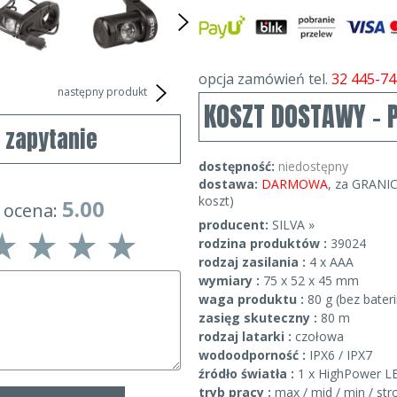
opcja zamówień tel.
32 445-74
następny produkt
KOSZT DOSTAWY - 
j zapytanie
dostępność:
niedostępny
dostawa:
DARMOWA
, za GRANIC
koszt)
5.00
 ocena:
producent:
SILVA »
rodzina produktów :
39024
rodzaj zasilania :
4 x AAA
wymiary :
75 x 52 x 45 mm
waga produktu :
80 g (bez bateri
zasięg skuteczny :
80 m
rodzaj latarki :
czołowa
wodoodporność :
IPX6 / IPX7
źródło światła :
1 x HighPower L
tryb pracy :
max / mid / min / st