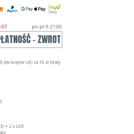
-07
pn-pt 9-21:00
PŁATNOŚĆ - ZWROT
Ę (do krajów UE) za 55 zł (stały
i)
ED + 2 x LED
robo