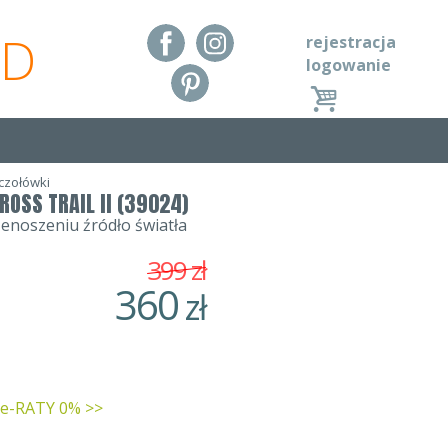
RD
rejestracja
logowanie
czołówki
ROSS TRAIL II (39024)
enoszeniu źródło światła
399
zł
360
zł
 e-RATY 0% >>