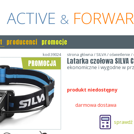
ACTIVE
FORWA
&
t
producenci
promocje
kod:39024
strona główna
/
SILVA
/
oświetlenie
/
Latarka czołowa SILVA C
PROMOCJA
ekonomiczne i wygodne w prz
produkt niedostępny
darmowa dostawa
sprawdź