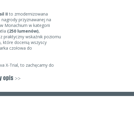
l II
to zmodernizowana
ata nagrody przyznawanej na
 w Monachium w kategorii
atła
(250 lumenów)
,
z praktyczny wskaźnik poziomu
a, które docenią wszyscy
tarka czołowa do
ilva X-Trial, to zachęcamy do
sją jaką jest
latarka czołowa
a wersja znanej i lubianej
y opis
>>
zęt autdoorowy. Jest idealna dla
rów.
L II wysyła potężny strumień
o, że można ją montować
u doskonale sprawdzi się
ydatną funkcją jest
możliwość
ięki temu będziesz mógł jej
ntrolując stopień naładowania