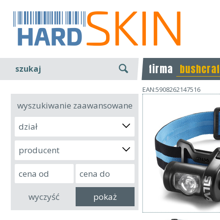
firma
bushcraf
szukaj
EAN:5908262147516
wyszukiwanie zaawansowane
dział
producent