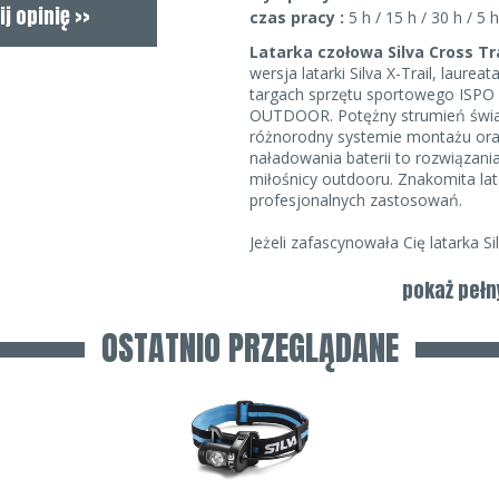
czas pracy :
5 h / 15 h / 30 h / 5 h
Latarka czołowa Silva Cross Trai
wersja latarki Silva X-Trail, laure
targach sprzętu sportowego ISPO
OUTDOOR. Potężny strumień świ
różnorodny systemie montażu ora
naładowania baterii to rozwiązani
miłośnicy outdooru. Znakomita la
profesjonalnych zastosowań.
Jeżeli zafascynowała Cię latarka S
zapoznania się z jej ulepszoną wer
SILVA CROSS TRAIL II
. Nowoczesn
pokaż pełn
latarki Silva X-Trail to typowy spr
biegaczy zawodowych oraz amato
OSTATNIO PRZEGLĄDANE
Latarka czołowa SILVA CROSS TRAI
światła. Jej główną zaletą jest t
w różnorodny sposób, dzięki czem
w każdych warunkach. Kolejną prz
sprawdzenia stanu baterii
- dz
używać podczas długich wypraw ko
sprzętu.