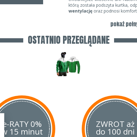
którą została podszyta kurtka, o
wentylację
oraz podnosi komfort
kieszenie zewnętrzne zapinane na
pokaż pełn
Kurtka Division
jest bardzo wygo
świetnie chroni przed zmiennymi 
OSTATNIO PRZEGLĄDANE
Proponujemy Państwu wiele różnyc
Najmodniejsze kombinacje kolorów
schematy i nadają kurtce unikalne
Cechy produktu:
materiał 100% nylon (warstwa
podszewka;
podszyta lekką siateczką, któ
cyrkulacji powietrza;
wodoszczelne zamki;
szeroki, mocny ściągacz na ręka
silikonowa naszywka z logo mark
e-RATY 0%
ZWROT aż
regulacja kaptura;
w 15 minut
do 100 dni
wszystkie suwaki posiadają zawi
detale z logo marki.