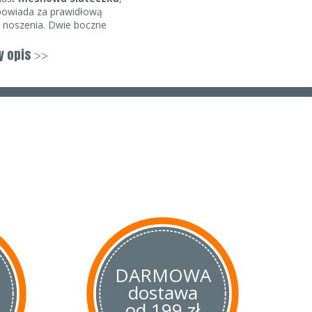
dpowiada za prawidłową
 noszenia. Dwie boczne
 zamek.
y opis
>>
dna, nie krepuje ruchów i
warunkami atmosferycznymi.
h wersji kolorystycznych.
 i odcieni, które przełamują
go wyglądu.
 zewnętrzna) / meshowa
ra dodatkowo wspiera system
wach i na dole kurtki;
i na piersi;
DARMOWA
dostawa
eszki z logo marki;;
od 199 zł