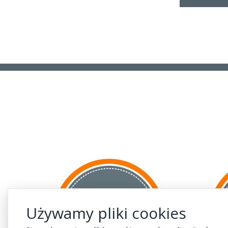
za GRANICĘ
Używamy pliki cookies
do krajów UE
za 55 zł