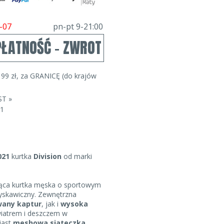
-07
pn-pt 9-21:00
PŁATNOŚĆ - ZWROT
99 zł, za GRANICĘ (do krajów
ST »
01
021
kurtka
Division
od marki
jąca kurtka męska o sportowym
yskawiczny. Zewnętrzna
wany kaptur
, jak i
wysoka
wiatrem i deszczem w
iast
meshowa siateczka
,