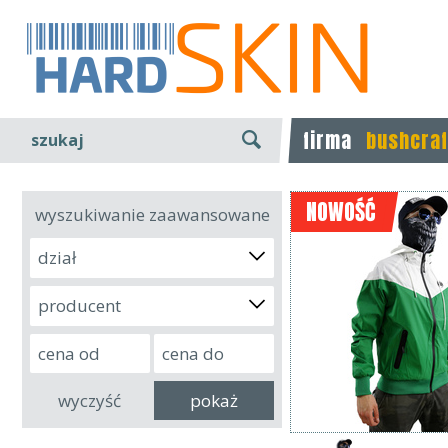
firma
bushcraf
szukaj
NOWOŚĆ
wyszukiwanie zaawansowane
dział
producent