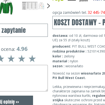
opcja zamówień tel.
32 445-74
KOSZT DOSTAWY - 
j zapytanie
dostawa:
od 10 zł, darmowa od 1
UE) za 55 zł (stały koszt)
producent:
PIT BULL WEST COA
4.96
 ocena:
rodzina produktów :
521014.39
kolor :
zielony
materiał :
nylon
sezon :
wiosna/lato
Nowość na sezon
wiosna/lato 2
Pit Bull West Coast.
Lekka, przewiewna i nieprzemaka
charakterze zapinana na zamek bł
nylonowa warstwa kurtki,
regulo
stójka
skutecznie ochroni przed 
chłodniejsze wiosenne dni. Natom