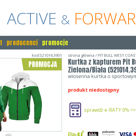
ACTIVE
FORWA
&
t
producenci
promocje
kod:521014.3901
strona główna
/
PIT BULL WEST COAS
Kurtka z kapturem Pit Bu
PROMOCJA
Zielona/Biała (521014.3
wiosenna kurtka o sportowym
produkt niedostępny
sprawdź e-RATY 0% >>