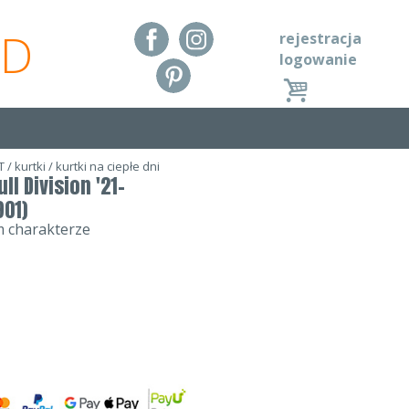
RD
rejestracja
logowanie
T
/
kurtki
/
kurtki na ciepłe dni
ll Division '21-
901)
 charakterze